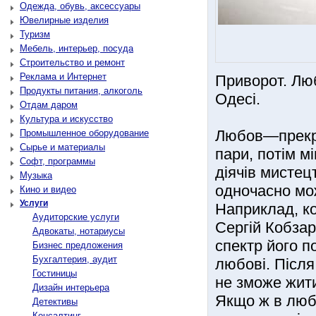
Одежда, обувь, аксессуары
Ювелирные изделия
Туризм
Мебель, интерьер, посуда
Строительство и ремонт
Реклама и Интернет
Приворот. Люб
Продукты питания, алкоголь
Одесі.
Отдам даром
Культура и искусство
Любов—прекра
Промышленное оборудование
Сырье и материалы
пари, потім мі
Софт, программы
діячів мистец
Музыка
одночасно мо
Кино и видео
Услуги
Наприклад, к
Аудиторские услуги
Сергій Кобзар
Адвокаты, нотариусы
спектр його п
Бизнес предложения
Бухгалтерия, аудит
любові. Після
Гостиницы
не зможе жити
Дизайн интерьера
Якщо ж в любл
Детективы
Консалтинг