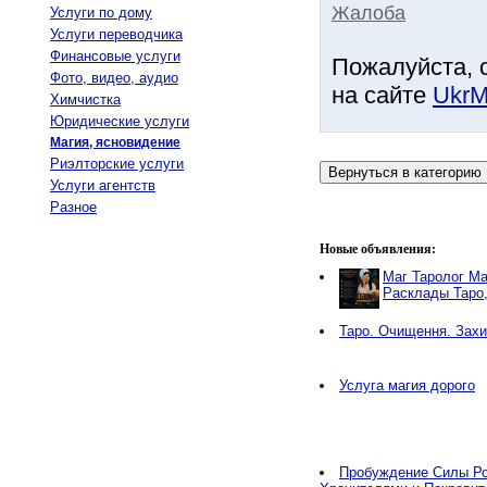
Жалоба
Услуги по дому
Услуги переводчика
Финансовые услуги
Пожалуйста, 
Фото, видео, аудио
на сайте
UkrM
Химчистка
Юридические услуги
Магия, ясновидение
Риэлторские услуги
Услуги агентств
Разное
Новые объявления:
Маг Таролог Ма
Расклады Таро
Таро. Очищення. Захи
Услуга магия дорого
Пробуждение Силы Ро