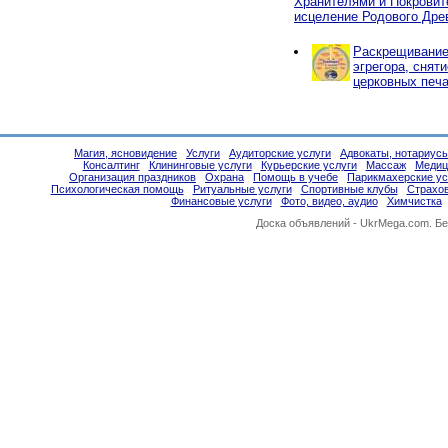
Хранителями и Покровит
исцеление Родового Дре
Раскрещивание,
эгрегора, снят
церковных печа
Магия, ясновидение
Услуги
Аудиторские услуги
Адвокаты, нотариус
Консалтинг
Клининговые услуги
Курьерские услуги
Массаж
Медиц
Организация праздников
Охрана
Помощь в учебе
Парикмахерские ус
Психологическая помощь
Ритуальные услуги
Спортивные клубы
Страхо
Финансовые услуги
Фото, видео, аудио
Химчистка
Доска объявлений -
UkrMega.com
. Б