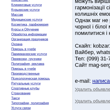
можуть виріш
Клининговые услуги
гармонізації 
Курьерские услуги
колишніх емоц
Массаж
Однак маг не
Медицинские услуги
Косметика, парфюмерия
чорної і біло
Курсы и Обучение
помилитися і 
Обработка информации
Организация праздников
Охрана
Скайп: kobzar
Помощь в учебе
Вайбер, what
Парикмахерские услуги
Тел: (099) 31-
Перевозки, грузчики
Полиграфия, реклама
Сайт mag-ser
Помощь в учебе
Производственные
Психологическая помощь
e-mail:
написа
Ритуальные услуги
Спортивные клубы
Удалить объявл
Страхование
Такси
Удалить объявле
Типографии, полиграфия
Услуги связи