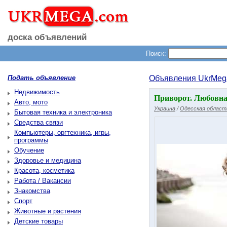
доска объявлений
Поиск:
Подать объявление
Объявления UkrMeg
Недвижимость
Приворот. Любовна 
Авто, мото
Украина
/
Одесская област
Бытовая техника и электроника
Средства связи
Компьютеры, оргтехника, игры,
программы
Обучение
Здоровье и медицина
Красота, косметика
Работа / Вакансии
Знакомства
Спорт
Животные и растения
Детские товары