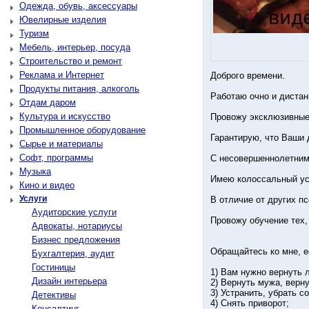
Одежда, обувь, аксессуары
Ювелирные изделия
Туризм
Мебель, интерьер, посуда
Строительство и ремонт
Реклама и Интернет
Доброго времени.
Продукты питания, алкоголь
Работаю очно и дистан
Отдам даром
Культура и искусство
Провожу эксклюзивные
Промышленное оборудование
Гарантирую, что Ваши
Сырье и материалы
Софт, программы
С несовершеннолетними
Музыка
Имею колоссальный ус
Кино и видео
Услуги
В отличие от других п
Аудиторские услуги
Провожу обучение тех,
Адвокаты, нотариусы
Бизнес предложения
Обращайтесь ко мне, е
Бухгалтерия, аудит
Гостиницы
1) Вам нужно вернуть 
Дизайн интерьера
2) Вернуть мужа, верну
3) Устранить, убрать с
Детективы
4) Снять приворот;
Консалтинг