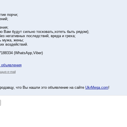
ятие порчи;
ений;
ачия;
по Вам будут сильно тосковать,хотеть быть рядом);
без негативных последствий, вреда и греха;
ь мужа, жены;
ких воздействий.
188334 (WhatsApp,Viber)
у объявления
щью e-mail
родавцу, что Вы нашли это объявление на сайте
UkrMega.com
!