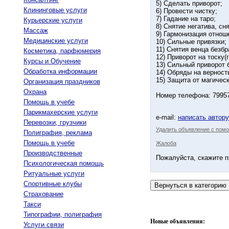
5) Сделать приворот;
Клининговые услуги
6) Провести чистку;
7) Гадание на таро;
Курьерские услуги
8) Снятие негатива, сн
Массаж
9) Гармонизация отнош
Медицинские услуги
10) Сильные привязки;
11) Снятия венца безбр
Косметика, парфюмерия
12) Приворот на тоску(
Курсы и Обучение
13) Сильный приворот 
Обработка информации
14) Обряды на верност
15) Защита от магичес
Организация праздников
Охрана
Номер телефона: 79957
Помощь в учебе
Парикмахерские услуги
e-mail:
написать автор
Перевозки, грузчики
Удалить объявление с помо
Полиграфия, реклама
Помощь в учебе
Жалоба
Производственные
Пожалуйста, скажите п
Психологическая помощь
Ритуальные услуги
Спортивные клубы
Страхование
Такси
Типографии, полиграфия
Новые объявления:
Услуги связи