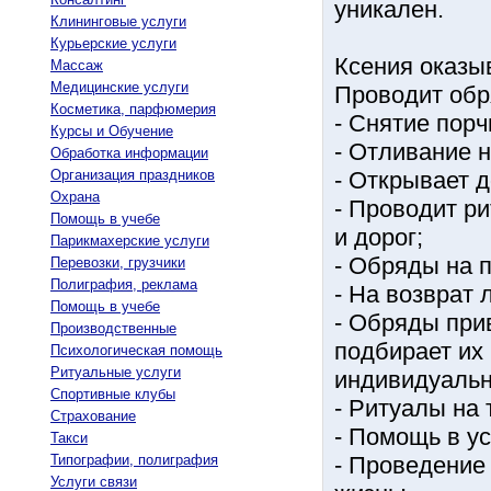
уникален.
Клининговые услуги
Курьерские услуги
Ксения оказы
Массаж
Медицинские услуги
Проводит обр
Косметика, парфюмерия
- Снятие порч
Курсы и Обучение
- Отливание н
Обработка информации
Организация праздников
- Открывает д
Охрана
- Проводит р
Помощь в учебе
и дорог;
Парикмахерские услуги
- Обряды на 
Перевозки, грузчики
Полиграфия, реклама
- На возврат
Помощь в учебе
- Обряды при
Производственные
подбирает их
Психологическая помощь
Ритуальные услуги
индивидуальн
Спортивные клубы
- Ритуалы на 
Страхование
- Помощь в ус
Такси
Типографии, полиграфия
- Проведение
Услуги связи