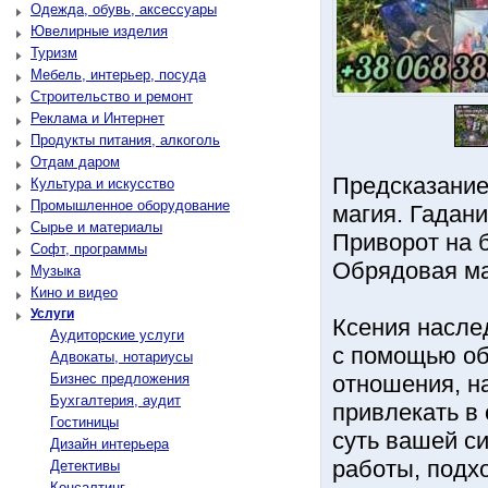
Одежда, обувь, аксессуары
Ювелирные изделия
Туризм
Мебель, интерьер, посуда
Строительство и ремонт
Реклама и Интернет
Продукты питания, алкоголь
Отдам даром
Предсказание
Культура и искусство
Промышленное оборудование
магия. Гадани
Сырье и материалы
Приворот на б
Софт, программы
Обрядовая ма
Музыка
Кино и видео
Услуги
Ксения насле
Аудиторские услуги
с помощью об
Адвокаты, нотариусы
Бизнес предложения
отношения, н
Бухгалтерия, аудит
привлекать в
Гостиницы
суть вашей с
Дизайн интерьера
работы, подх
Детективы
Консалтинг