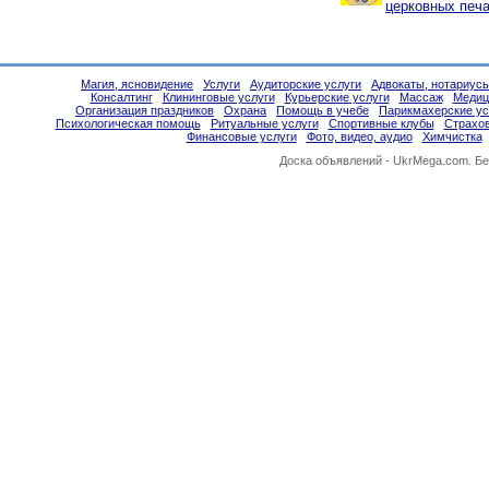
церковных печа
Магия, ясновидение
Услуги
Аудиторские услуги
Адвокаты, нотариус
Консалтинг
Клининговые услуги
Курьерские услуги
Массаж
Медиц
Организация праздников
Охрана
Помощь в учебе
Парикмахерские ус
Психологическая помощь
Ритуальные услуги
Спортивные клубы
Страхо
Финансовые услуги
Фото, видео, аудио
Химчистка
Доска объявлений -
UkrMega.com
. Б