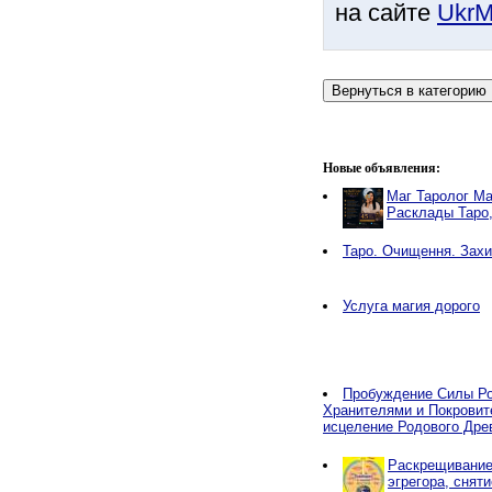
на сайте
UkrM
Новые объявления:
Маг Таролог Ма
Расклады Таро
Таро. Очищення. Захи
Услуга магия дорого
Пробуждение Силы Ро
Хранителями и Покровит
исцеление Родового Дре
Раскрещивание,
эгрегора, снят