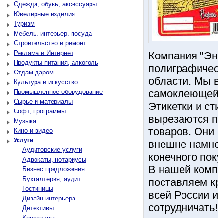
Одежда, обувь, аксессуары
Ювелирные изделия
Туризм
Мебель, интерьер, посуда
Строительство и ремонт
Реклама и Интернет
Компания "Эн
Продукты питания, алкоголь
полиграфичес
Отдам даром
области. Мы 
Культура и искусство
самоклеющейс
Промышленное оборудование
Сырье и материалы
Этикетки и ст
Софт, программы
вырезаются п
Музыка
товаров. Они
Кино и видео
Услуги
внешне намно
Аудиторские услуги
конечного пок
Адвокаты, нотариусы
В нашей комп
Бизнес предложения
Бухгалтерия, аудит
поставляем к
Гостиницы
всей России 
Дизайн интерьера
сотрудничать
Детективы
Консалтинг