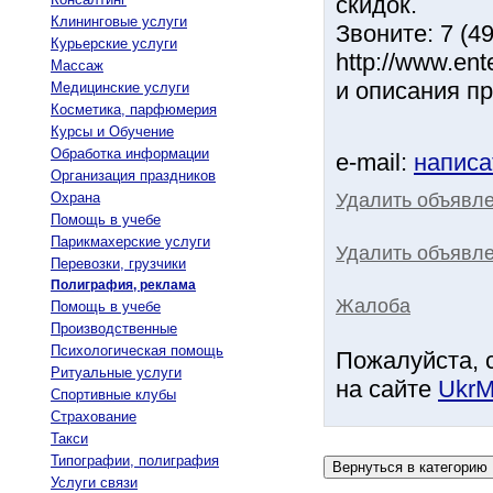
скидок.
Клининговые услуги
Звоните: 7 (4
Курьерские услуги
http://www.en
Массаж
и описания п
Медицинские услуги
Косметика, парфюмерия
Курсы и Обучение
Обработка информации
e-mail:
написа
Организация праздников
Удалить объявл
Охрана
Помощь в учебе
Парикмахерские услуги
Удалить объявле
Перевозки, грузчики
Полиграфия, реклама
Жалоба
Помощь в учебе
Производственные
Психологическая помощь
Пожалуйста, 
Ритуальные услуги
на сайте
UkrM
Спортивные клубы
Страхование
Такси
Типографии, полиграфия
Услуги связи