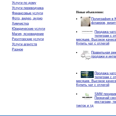
Услуги по дому
Услуги переводчика
Новые объявления:
Финансовые услуги
Фото, видео, аудио
Полиграфия в К
флаеров, визит
Химчистка
Юридические услуги
Продажа чато
Магия, ясновидение
телеграм с от
Риэлторские услуги
месяцев. Высокое качес
Купить чат с отлегой
Услуги агентств
Разное
Правильная рек
продажи и инте
Продажа чато
телеграм с от
месяцев. Высокое качес
Купить чат с отлегой
SMM продвиж
Прокачай сво
инстаграм, тв
тикток и тд