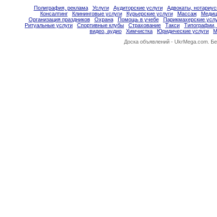
Полиграфия, реклама
Услуги
Аудиторские услуги
Адвокаты, нотариу
Консалтинг
Клининговые услуги
Курьерские услуги
Массаж
Медиц
Организация праздников
Охрана
Помощь в учебе
Парикмахерские услу
Ритуальные услуги
Спортивные клубы
Страхование
Такси
Типографии,
видео, аудио
Химчистка
Юридические услуги
М
Доска объявлений -
UkrMega.com
. Б