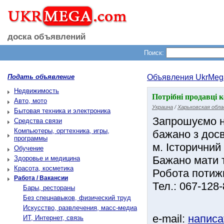
доска объявлений
Поиск:
Подать объявление
Объявления UkrMeg
Недвижимость
Потрібні продавці 
Авто, мото
Украина
/
Харьковская обл
Бытовая техника и электроника
Запрошуємо н
Средства связи
Компьютеры, оргтехника, игры,
бажано з досв
программы
м. Історичний
Обучение
Бажано мати 
Здоровье и медицина
Красота, косметика
Робота потижн
Работа / Вакансии
Тел.: 067-128-
Бары, рестораны
Без спецнавыков, физический труд
Искусство, развлечения, масс-медиа
e-mail:
написа
ИТ, Интернет, связь