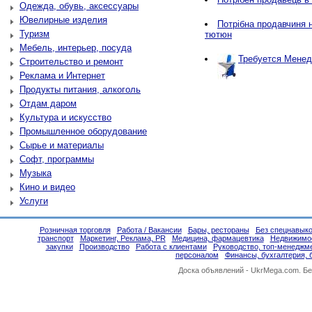
Одежда, обувь, аксессуары
Ювелирные изделия
Потрібна продавчиня н
Туризм
тютюн
Мебель, интерьер, посуда
Требуется Менед
Строительство и ремонт
Реклама и Интернет
Продукты питания, алкоголь
Отдам даром
Культура и искусство
Промышленное оборудование
Сырье и материалы
Софт, программы
Музыка
Кино и видео
Услуги
Розничная торговля
Работа / Вакансии
Бары, рестораны
Без спецнавыко
транспорт
Маркетинг, Реклама, PR
Медицина, фармацевтика
Недвижимо
закупки
Производство
Работа с клиентами
Руководство, топ-менеджм
персоналом
Финансы, бухгалтерия, 
Доска объявлений -
UkrMega.com
. Б