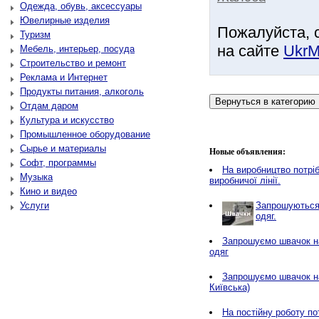
Одежда, обувь, аксессуары
Ювелирные изделия
Пожалуйста, 
Туризм
на сайте
UkrM
Мебель, интерьер, посуда
Строительство и ремонт
Реклама и Интернет
Продукты питания, алкоголь
Отдам даром
Культура и искусство
Промышленное оборудование
Сырье и материалы
Новые объявления:
Софт, программы
Нa виробництво потріб
Музыка
виробничої лінії.
Кино и видео
Услуги
Запрошуються 
одяг.
Запрошуємо швачок на
одяг
Запрошуємо швачок н
Київська)
На постійну роботу по