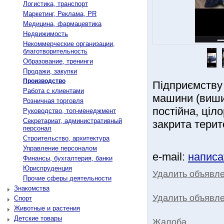
Логистика, транспорт
Маркетинг, Реклама, PR
Медицина, фармацевтика
Недвижимость
Некоммерческие организации,
благотворительность
Образование, тренинги
Продажи, закупки
Производство
Підприємству 
Работа с клиентами
машини (виши
Розничная торговля
постійна, ціл
Руководство, топ-менеджмент
Секретариат, административный
закрита терит
персонал
Строительство, архитектура
Управление персоналом
e-mail:
написа
Финансы, бухгалтерия, банки
Юриспруденция
Удалить объявл
Прочие сферы деятельности
Знакомства
Удалить объявле
Спорт
Животные и растения
Детские товары
Жалоба