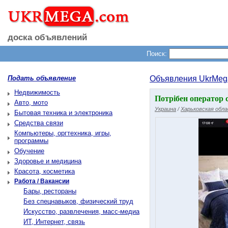
доска объявлений
Поиск:
Подать объявление
Объявления UkrMeg
Недвижимость
Потрібен оператор 
Авто, мото
Украина
/
Харьковская обл
Бытовая техника и электроника
Средства связи
Компьютеры, оргтехника, игры,
программы
Обучение
Здоровье и медицина
Красота, косметика
Работа / Вакансии
Бары, рестораны
Без спецнавыков, физический труд
Искусство, развлечения, масс-медиа
ИТ, Интернет, связь