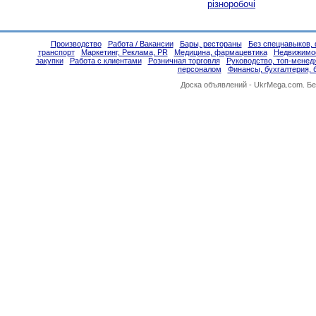
різноробочі
Производство
Работа / Вакансии
Бары, рестораны
Без спецнавыков, 
транспорт
Маркетинг, Реклама, PR
Медицина, фармацевтика
Недвижимо
закупки
Работа с клиентами
Розничная торговля
Руководство, топ-менед
персоналом
Финансы, бухгалтерия, 
Доска объявлений -
UkrMega.com
. Б