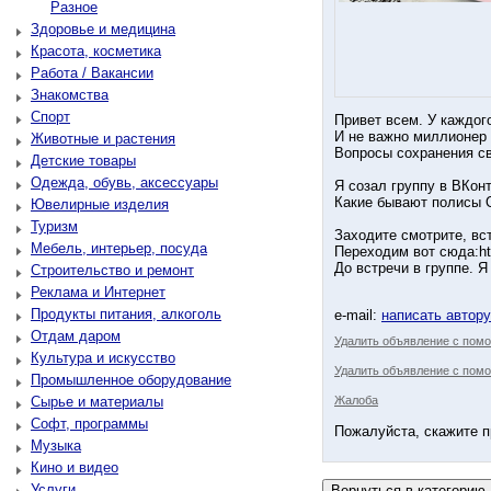
Разное
Здоровье и медицина
Красота, косметика
Работа / Вакансии
Знакомства
Спорт
Привет всем. У каждог
И не важно миллионер 
Животные и растения
Вопросы сохранения св
Детские товары
Одежда, обувь, аксессуары
Я созал группу в ВКон
Какие бывают полисы 
Ювелирные изделия
Туризм
Заходите смотрите, вс
Мебель, интерьер, посуда
Переходим вот сюда:ht
До встречи в группе. Я
Строительство и ремонт
Реклама и Интернет
Продукты питания, алкоголь
e-mail:
написать автор
Отдам даром
Удалить объявление с пом
Культура и искусство
Удалить объявление с помо
Промышленное оборудование
Сырье и материалы
Жалоба
Софт, программы
Пожалуйста, скажите п
Музыка
Кино и видео
Услуги