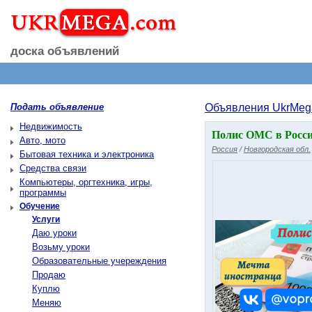
доска объявлений
Подать объявление
Объявления UkrMeg
Недвижимость
Полис ОМС в России
Авто, мото
Россия
/
Новгородская обл.
Бытовая техника и электроника
Средства связи
Компьютеры, оргтехника, игры,
программы
Обучение
Услуги
Даю уроки
Возьму уроки
Образовательные учереждения
Продаю
Куплю
Меняю