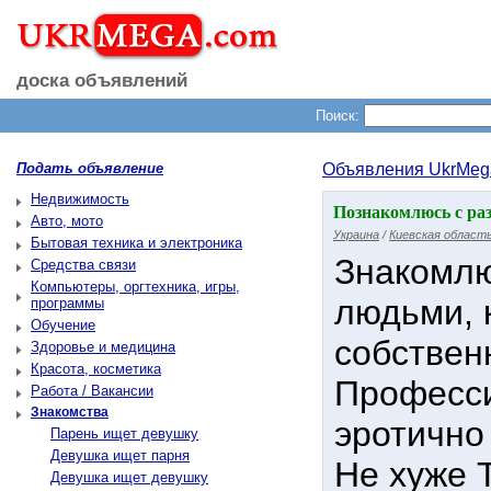
доска объявлений
Поиск:
Подать объявление
Объявления UkrMeg
Недвижимость
Познакомлюсь с раз
Авто, мото
Украина
/
Киевская област
Бытовая техника и электроника
Знакомлю
Средства связи
Компьютеры, оргтехника, игры,
людьми, 
программы
Обучение
собствен
Здоровье и медицина
Красота, косметика
Професси
Работа / Вакансии
Знакомства
эротично
Парень ищет девушку
Девушка ищет парня
Не хуже 
Девушка ищет девушку