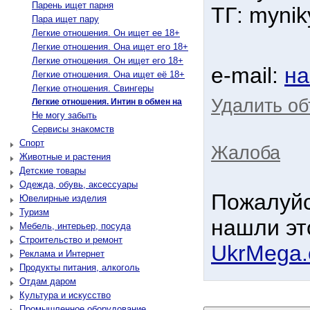
Парень ищет парня
ТГ: mynik
Пара ищет пару
Легкие отношения. Он ищет ее 18+
Легкие отношения. Она ищет его 18+
Легкие отношения. Он ищет его 18+
e-mail:
на
Легкие отношения. Она ищет её 18+
Легкие отношения. Свингеры
Удалить об
Легкие отношения. Интин в обмен на
Не могу забыть
Сервисы знакомств
Спорт
Жалоба
Животные и растения
Детские товары
Одежда, обувь, аксессуары
Пожалуйс
Ювелирные изделия
Туризм
нашли эт
Мебель, интерьер, посуда
Строительство и ремонт
UkrMega
Реклама и Интернет
Продукты питания, алкоголь
Отдам даром
Культура и искусство
Промышленное оборудование