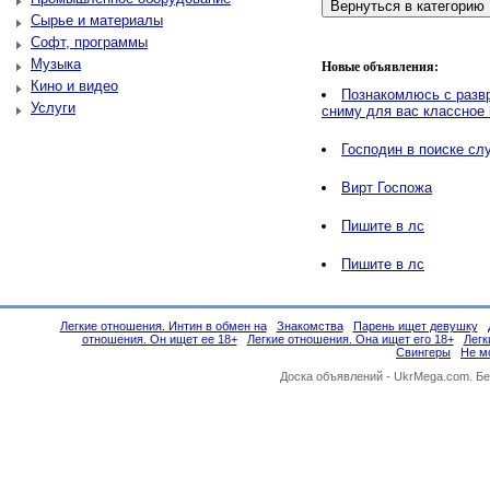
Сырье и материалы
Софт, программы
Музыка
Новые объявления:
Кино и видео
Познакомлюсь с разв
Услуги
сниму для вас классное
Господин в поиске сл
Вирт Госпожа
Пишите в лс
Пишите в лс
Легкие отношения. Интин в обмен на
Знакомства
Парень ищет девушку
отношения. Он ищет ее 18+
Легкие отношения. Она ищет его 18+
Легк
Свингеры
Не м
Доска объявлений -
UkrMega.com
. Б