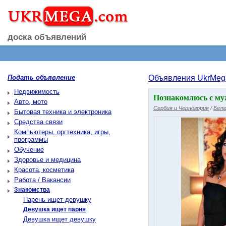
доска объявлений
Подать объявление
Объявления UkrMeg
Недвижимость
Познакомлюсь с муж
Авто, мото
Сербия и Черногория
/
Белг
Бытовая техника и электроника
Средства связи
Компьютеры, оргтехника, игры,
программы
Обучение
Здоровье и медицина
Красота, косметика
Работа / Вакансии
Знакомства
Парень ищет девушку
Девушка ищет парня
Девушка ищет девушку