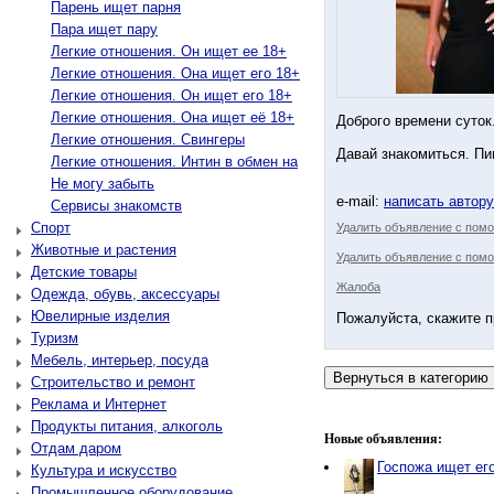
Парень ищет парня
Пара ищет пару
Легкие отношения. Он ищет ее 18+
Легкие отношения. Она ищет его 18+
Легкие отношения. Он ищет его 18+
Легкие отношения. Она ищет её 18+
Доброго времени суток
Легкие отношения. Свингеры
Давай знакомиться. Пи
Легкие отношения. Интин в обмен на
Не могу забыть
e-mail:
написать автор
Сервисы знакомств
Спорт
Удалить объявление с пом
Животные и растения
Удалить объявление с помо
Детские товары
Жалоба
Одежда, обувь, аксессуары
Ювелирные изделия
Пожалуйста, скажите п
Туризм
Мебель, интерьер, посуда
Строительство и ремонт
Реклама и Интернет
Продукты питания, алкоголь
Новые объявления:
Отдам даром
Госпожа ищет его
Культура и искусство
Промышленное оборудование