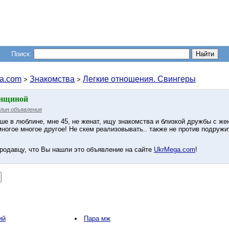
Поиск:
a.com
Знакомства
Легкие отношения. Свингеры
>
>
енщиной
лин объявления
ше в люблине, мне 45, не женат, ищу знакомства и близкой дружбы с ж
 многое многое другое! Не скем реализовывать.. также не против подруж
родавцу, что Вы нашли это объявление на сайте
UkrMega.com
!
ий
Пара мж