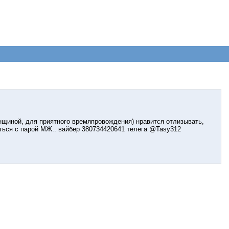
енщиной, для приятного времяпровождения) нравится отлизывать,
иться с парой МЖ.. вайбер 380734420641 телега @Tasy312