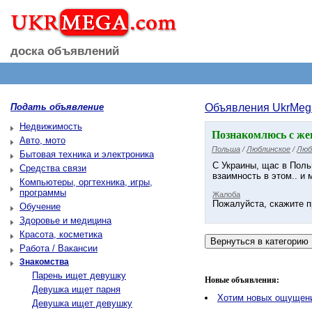
доска объявлений
Подать объявление
Объявления UkrMeg
Недвижимость
Познакомлюсь с ж
Авто, мото
Польша
/
Люблинское
/
Люб
Бытовая техника и электроника
С Украины, щас в Поль
Средства связи
взаимность в этом.. и
Компьютеры, оргтехника, игры,
программы
Жалоба
Пожалуйста, скажите п
Обучение
Здоровье и медицина
Красота, косметика
Работа / Вакансии
Знакомства
Парень ищет девушку
Новые объявления:
Девушка ищет парня
Хотим новых ощущен
Девушка ищет девушку