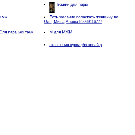
Нижний для пары
ы мж
Есть желание поласкать женщину во...
Оля, Миша,Алеша 89089116777
 Оля пара без табу
М для МЖМ
отношения куколд/сексвайф