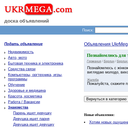
доска объявлений
Поиск:
Подать объявление
Объявления UkrMeg
Недвижимость
Познайомлюсь для те
Авто, мото
Германия
/
Берлин
/
Берлин
Бытовая техника и электроника
Познайомлюсь с жінкою
Средства связи
виглядаю молодо, вих
Компьютеры, оргтехника, игры,
программы
Жалоба
Пожалуйста, скажите п
Обучение
Здоровье и медицина
Красота, косметика
Работа / Вакансии
Знакомства
Парень ищет девушку
Новые объявления:
Девушка ищет парня
Хотим новых ощущен
Девушка ищет девушку