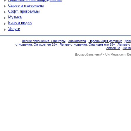
Сырье и материалы
Софт, программы
Музыка
Кино и видео
Услуги
Легкие отношения. Свингеры
Знакомства
Парень ищет девушку
Дев
отношения. Он ищет ее 18+
Легкие отношения. Она ищет его 18+
Легкие о
обмен на
Не м
Доска объявлений -
UkrMega.com
. Б