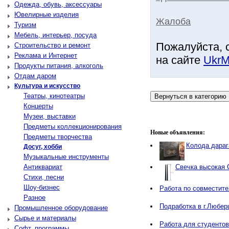
Одежда, обувь, аксессуары
Ювелирные изделия
Жалоба
Туризм
Мебель, интерьер, посуда
Пожалуйста, 
Строительство и ремонт
Реклама и Интернет
на сайте
UkrM
Продукты питания, алкоголь
Отдам даром
Культура и искусство
Театры, кинотеатры
Концерты
Музеи, выставки
Предметы коллекционирования
Новые объявления:
Предметы творчества
Колода дараг
Досуг, хобби
Музыкальные инструменты
Антиквариат
Свечка высокая 
Стихи, песни
Шоу-бизнес
Работа по совместите
Разное
Подработка в г.Любер
Промышленное оборудование
Сырье и материалы
Работа для студентов
Софт, программы