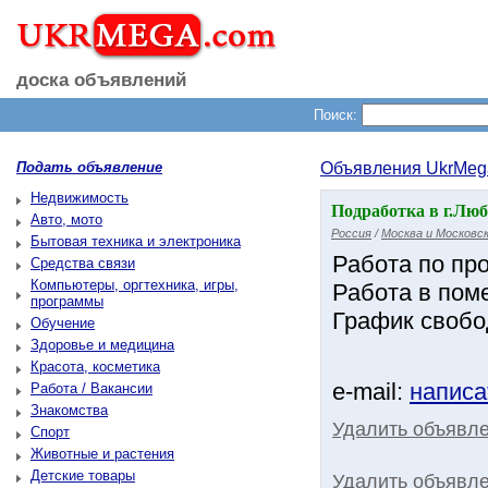
доска объявлений
Поиск:
Подать объявление
Объявления UkrMeg
Недвижимость
Подработка в г.Лю
Авто, мото
Россия
/
Москва и Московск
Бытовая техника и электроника
Работа по про
Средства связи
Компьютеры, оргтехника, игры,
Работа в пом
программы
График свобо
Обучение
Здоровье и медицина
Красота, косметика
e-mail:
написа
Работа / Вакансии
Знакомства
Удалить объявл
Спорт
Животные и растения
Детские товары
Удалить объявле