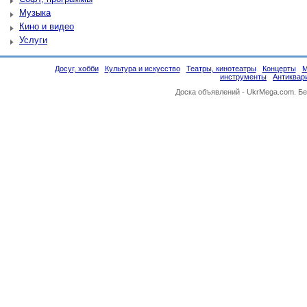
Музыка
Кино и видео
Услуги
Досуг, хобби
Культура и искусство
Театры, кинотеатры
Концерты
М
инструменты
Антиквар
Доска объявлений -
UkrMega.com
. Б