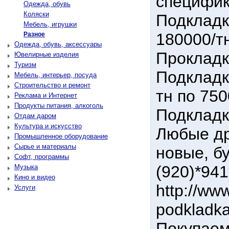
специфик
Одежда, обувь
Коляски
Подкладк
Мебель, игрушки
180000/т
Разное
Одежда, обувь, аксессуары
Прокладк
Ювелирные изделия
Туризм
Подкладк
Мебель, интерьер, посуда
Строительство и ремонт
тн по 750
Реклама и Интернет
Продукты питания, алкоголь
Подкладка
Отдам даром
Культура и искусство
Любые др
Промышленное оборудование
Сырье и материалы
новые, б
Софт, программы
(920)*941
Музыка
Кино и видео
http://ww
Услуги
podkladk
Покупаем