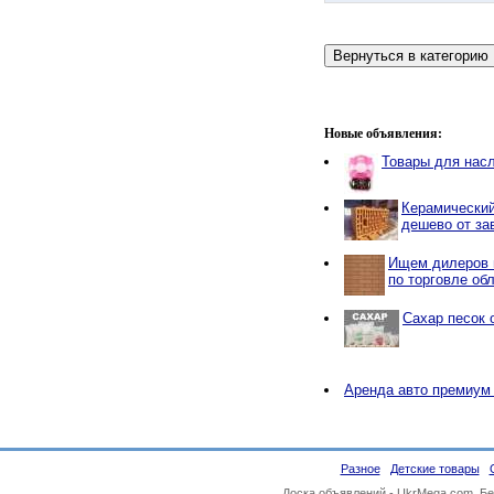
Новые объявления:
Товары для нас
Керамический
дешево от за
Ищем дилеров 
по торговле об
Сахар песок 
Аренда авто премиум
Разное
Детские товары
Доска объявлений -
UkrMega.com
. Б