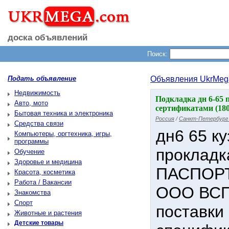
доска объявлений
Поиск:
Подать объявление
Объявления UkrMeg
Недвижимость
Подкладка дн 6-65
Авто, мото
сертификатами (18
Бытовая техника и электроника
Россия
/
Санкт-Петербург 
Средства связи
дн6 65 ку
Компьютеры, оргтехника, игры,
программы
прокладк
Обучение
Здоровье и медицина
ПАСПОРТ
Красота, косметика
Работа / Вакансии
ООО ВСП 
Знакомства
Спорт
поставки
Животные и растения
Детские товары