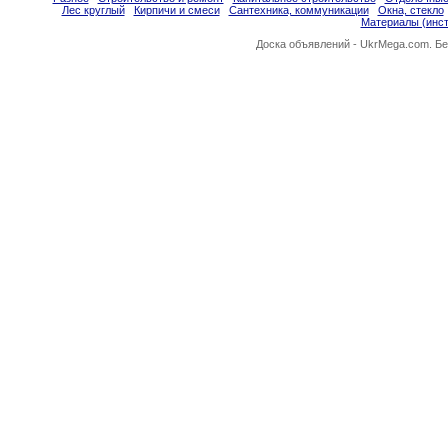
Лес круглый
Кирпичи и смеси
Сантехника, коммуникации
Окна, стекло
Материалы (инс
Доска объявлений -
UkrMega.com
. Б