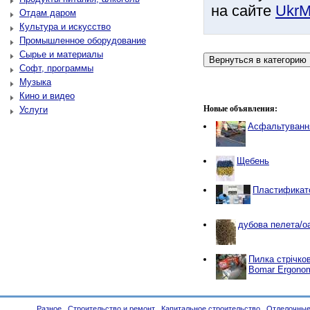
на сайте
UkrM
Отдам даром
Культура и искусство
Промышленное оборудование
Сырье и материалы
Софт, программы
Музыка
Кино и видео
Новые объявления:
Услуги
Асфальтування
Щебень
Пластификат
дубова пелета/oa
Пилка стрічко
Bomar Ergonom
Разное
Строительство и ремонт
Капитальное строительство
Отделочные