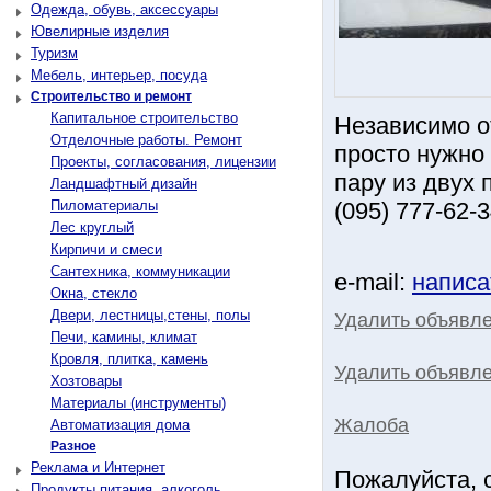
Одежда, обувь, аксессуары
Ювелирные изделия
Туризм
Мебель, интерьер, посуда
Строительство и ремонт
Капитальное строительство
Независимо о
Отделочные работы. Ремонт
просто нужно 
Проекты, согласования, лицензии
пару из двух 
Ландшафтный дизайн
Пиломатериалы
(095) 777-62-
Лес круглый
Кирпичи и смеси
Сантехника, коммуникации
e-mail:
написа
Окна, стекло
Двери, лестницы,стены, полы
Удалить объявл
Печи, камины, климат
Кровля, плитка, камень
Удалить объявле
Хозтовары
Материалы (инструменты)
Жалоба
Автоматизация дома
Разное
Реклама и Интернет
Пожалуйста, 
Продукты питания, алкоголь