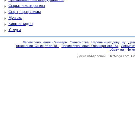
Сырье и материалы
Софт, программы
Музыка
Кино и видео
Услуги
Легкие отношения. Свингеры
Знакомства
Парень ищет девушку
Дев
отношения. Он ищет ее 18+
Легкие отношения. Она ищет его 18+
Легкие о
обмен на
Не м
Доска объявлений -
UkrMega.com
. Б