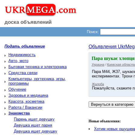
доска объявлений
Поиск:
Подать объявление
Объявления UkrMeg
Недвижимость
Пара шукає хлопця (
Авто, мото
Украина
/
Киевская област
Бытовая техника и электроника
Пара М44, Ж37, шукаємо
Средства связи
експериментах. Трохи п
Компьютеры, оргтехника, игры,
программы
Жалоба
Пожалуйста, скажите п
Обучение
Здоровье и медицина
Красота, косметика
Работа / Вакансии
Знакомства
Парень ищет девушку
Новые объявления:
Девушка ищет парня
Хотим новых ощущен
Девушка ищет девушку