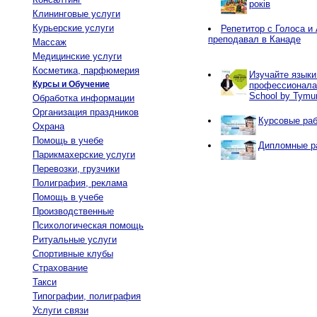
років
Клининговые услуги
Курьерские услуги
Репетитор с Голоса и 
преподавал в Канаде
Массаж
Медицинские услуги
Косметика, парфюмерия
Изучайте языки
Курсы и Обучение
профессионалам
School by Tymur 
Обработка информации
Организация праздников
Курсовые раб
Охрана
Помощь в учебе
Дипломные ра
Парикмахерские услуги
Перевозки, грузчики
Полиграфия, реклама
Помощь в учебе
Производственные
Психологическая помощь
Ритуальные услуги
Спортивные клубы
Страхование
Такси
Типографии, полиграфия
Услуги связи