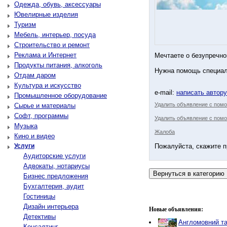
Одежда, обувь, аксессуары
Ювелирные изделия
Туризм
Мебель, интерьер, посуда
Строительство и ремонт
Реклама и Интернет
Мечтаете о безупречно
Продукты питания, алкоголь
Нужна помощь специал
Отдам даром
Культура и искусство
e-mail:
написать автор
Промышленное оборудование
Удалить объявление с пом
Сырье и материалы
Софт, программы
Удалить объявление с помо
Музыка
Жалоба
Кино и видео
Услуги
Пожалуйста, скажите п
Аудиторские услуги
Адвокаты, нотариусы
Бизнес предложения
Бухгалтерия, аудит
Гостиницы
Дизайн интерьера
Новые объявления:
Детективы
Англомовний та
Консалтинг