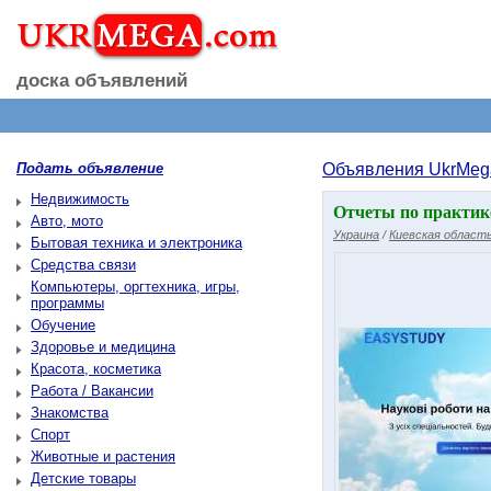
доска объявлений
Подать объявление
Объявления UkrMeg
Недвижимость
Отчеты по практике
Авто, мото
Украина
/
Киевская област
Бытовая техника и электроника
Средства связи
Компьютеры, оргтехника, игры,
программы
Обучение
Здоровье и медицина
Красота, косметика
Работа / Вакансии
Знакомства
Спорт
Животные и растения
Детские товары