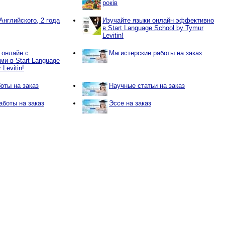
років
Английского, 2 года
Изучайте языки онлайн эффективно
в Start Language School by Tymur
Levitin!
 онлайн с
Магистерские работы на заказ
и в Start Language
Levitin!
оты на заказ
Научные статьи на заказ
боты на заказ
Эссе на заказ