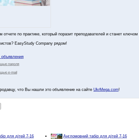
м отчете по практике, который поразит преподавателей и станет ключо
истов? EasyStudy Company рядом!
у объявления
ощью пароля
щью e-mail
родавцу, что Вы нашли это объявление на сайте
UkrMega.com
!
бір для дітей 7-16
Англомовний табір для дітей 7-16