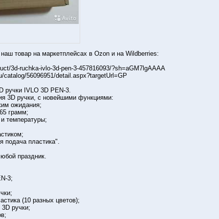
aш товaр на маркетплейсах в Ozon и на Wildberries:
oduct/3d-ruchka-ivlo-3d-pen-3-457816093/?sh=aGM7lgAAAA
ru/catalog/56096951/detail.aspx?targetUrl=GP
D ручки IVLO 3D PEN-3.
ия 3D ручки, с новeйшими фyнкциями:
жим ожидания;
 65 грамм;
 и температуры;
астиком;
я подача пластика".
юбой праздник.
N-3;
чки;
астика (10 разных цветов);
 3D ручки;
в;