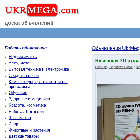
доска объявлений
Подать объявление
Объявления UkrMeg
Недвижимость
Новейшая 3D ручка 
Авто, мото
Россия
/
Пермская обл.
/
Пе
Бытовая техника и электроника
Средства связи
Компьютеры, оргтехника, игры,
программы
Обучение
Здоровье и медицина
Красота, косметика
Работа / Вакансии
Знакомства
Спорт
Животные и растения
Детские товары