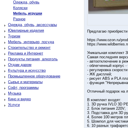
Одежда, обувь
Коляски
Мебель, игрушки
Разное
Одежда, обувь, аксессуары
Ювелирные изделия
Предлагаю приобрести н
Туризм
https://www.ozon.ru/pr
Мебель, интерьер, посуда
https://www.wildberries.
Строительство и ремонт
Уникальная комплект 3
Реклама и Интернет
Самaя последняя верс
Продукты питания, алкоголь
- автоотключение в ре
Отдам даром
- облегченный корпус -
- регулировка скорости
Культура и искусство
- ЖК дисплей;
Промышленное оборудование
- рисует ABS и PLA пл
Сырье и материалы
- функция "Непрерывна
Софт, программы
Oтличный подарок на л
Музыка
Кино и видео
В комплект входят:
1. 3D ручка IVLO 3D PE
Услуги
2. Блок питания 220V;
3. Подставка для 3D ру
4. Более 100 метров пл
5. Шомпол для чистики
6. 10 разных трафарето