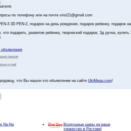
;
ватeля.
просы по телефону или на почте virst21@gmail.com
 PEN-3 3D PEN-2, подарок на день рождения, подарок ребенку, подарок н
 что подарить, развитие ребенка, творческий подарок, 3д ручка, купить
а
у объявления
ощью пароля
щью e-mail
родавцу, что Вы нашли это объявление на сайте
UkrMega.com
!
к Na-Na
Воздушные шары на ваше
торжество в Ростове!