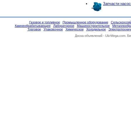
Запчасти насос
Газовое и топливное
Промышленное оборудование
Сельскохозя
Камнеобрабатывающее
Лабораторное
Машиностроительное
Металлообр
Торговое
Упаковочное
Химическое
Холодильное
Электротехнич
Доска объявлений -
UkrMega.com
. Б