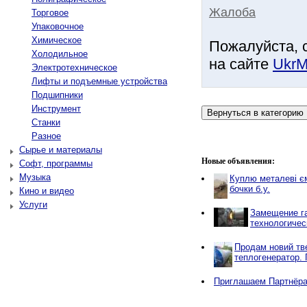
Жалоба
Торговое
Упаковочное
Химическое
Пожалуйста, 
Холодильное
на сайте
UkrM
Электротехническое
Лифты и подъемные устройства
Подшипники
Инструмент
Станки
Разное
Сырье и материалы
Новые объявления:
Софт, программы
Музыка
Куплю металеві єм
бочки б.у.
Кино и видео
Услуги
Замещение га
технологичес
Продам новий тв
теплогенератор. 
Приглашаем Партнёр