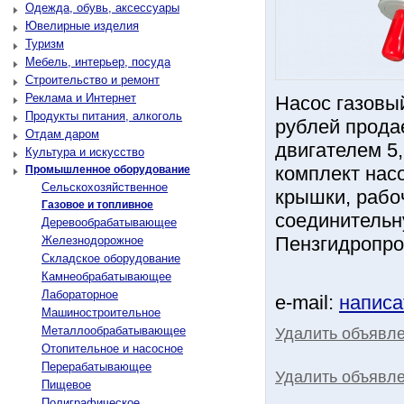
Одежда, обувь, аксессуары
Ювелирные изделия
Туризм
Мебель, интерьер, посуда
Строительство и ремонт
Реклама и Интернет
Насос газовый
Продукты питания, алкоголь
рублей прода
Отдам даром
двигателем 5
Культура и искусство
комплект насо
Промышленное оборудование
Сельскохозяйственное
крышки, рабо
Газовое и топливное
соединительн
Деревообрабатывающее
Пензгидропром
Железнодорожное
Складское оборудование
Камнеобрабатывающее
Лабораторное
e-mail:
написа
Машиностроительное
Металлообрабатывающее
Удалить объявл
Отопительное и насосное
Перерабатывающее
Удалить объявле
Пищевое
Полиграфическое