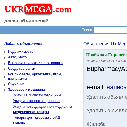
доска объявлений
Поиск:
Подать объявление
Объявления UkrMeg
Недвижимость
Надёжная Европейс
Авто, мото
Украина
/
Киевская област
Бытовая техника и электроника
EupharmacyAp
Средства связи
Компьютеры, оргтехника, игры,
программы
Обучение
e-mail:
написа
Здоровье и медицина
Услуги в области медицины
Удалить объявл
Услуги в области здоровья
Услуги нетрадиционной медицины
Удалить объявле
Медицинские товары
Товары для здоровья, БАД
Меняю
Жалоба