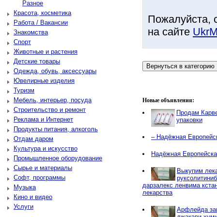
Разное
Красота, косметика
Пожалуйста, 
Работа / Вакансии
на сайте
UkrM
Знакомства
Спорт
Животные и растения
Детские товары
Одежда, обувь, аксессуары
Ювелирные изделия
Туризм
Мебель, интерьер, посуда
Новые объявления:
Строительство и ремонт
Продам Карв
Реклама и Интернет
упаковки
Продукты питания, алкоголь
– Надёжная Европейс
Отдам даром
Культура и искусство
Надёжная Европейска
Промышленное оборудование
Сырье и материалы
Выкупим лека
Софт, программы
руксолитиниб
дарзалекс ленвима кстан
Музыка
лекарства
Кино и видео
Услуги
Арфлейда за
джакави хуми