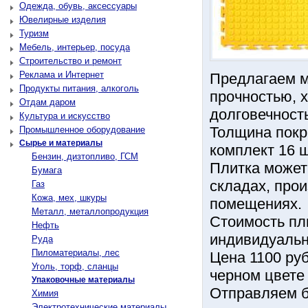
Одежда, обувь, аксессуары
Ювелирные изделия
Туризм
Мебель, интерьер, посуда
Строительство и ремонт
Реклама и Интернет
Предлагаем 
Продукты питания, алкоголь
прочностью, х
Отдам даром
долговечност
Культура и искусство
Толщина покр
Промышленное оборудование
Сырье и материалы
комплект 16 ш
Бензин, дизтопливо, ГСМ
Плитка может 
Бумага
складах, про
Газ
Кожа, мех, шкуры
помещениях.
Металл, металлопродукция
Стоимость пл
Нефть
индивидуальн
Руда
Пиломатериалы, лес
Цена 1100 ру
Уголь, торф, сланцы
черном цвете 
Упаковочные материалы
Отпpавляeм б
Химия
Электротехнические материалы