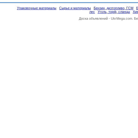
Упаковочные материалы
Сырье и материалы
Бензин, дизтопливо, ГСМ
лес
Уголь, торф, сланцы
Хи
Доска объявлений -
UkrMega.com
. Б