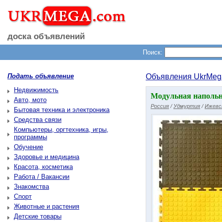
доска объявлений
Поиск:
Подать объявление
Объявления UkrMeg
Недвижимость
Модульная напольн
Авто, мото
Россия
/
Удмуртия
/
Ижевс
Бытовая техника и электроника
Средства связи
Компьютеры, оргтехника, игры,
программы
Обучение
Здоровье и медицина
Красота, косметика
Работа / Вакансии
Знакомства
Спорт
Животные и растения
Детские товары