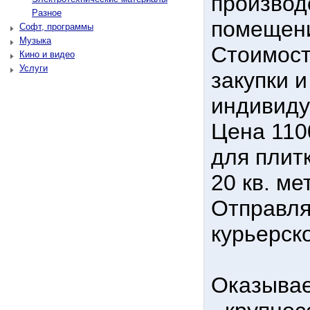
производ
Разное
помещен
Софт, программы
Музыка
Стоимост
Кино и видео
Услуги
закупки 
индивиду
Цена 110
для плитк
20 кв. ме
Отпpавля
куpьерск
Оказывае