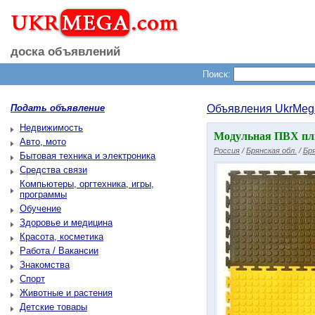
доска объявлений
Поиск:
Подать объявление
Объявления UkrMeg
Недвижимость
Модульная ПВХ пли
Авто, мото
Россия
/
Брянская обл.
/
Бр
Бытовая техника и электроника
Средства связи
Компьютеры, оргтехника, игры,
программы
Обучение
Здоровье и медицина
Красота, косметика
Работа / Вакансии
Знакомства
Спорт
Животные и растения
Детские товары