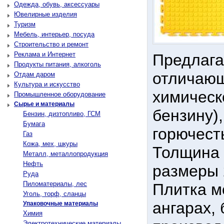
Одежда, обувь, аксессуары
Ювелирные изделия
Туризм
Мебель, интерьер, посуда
Строительство и ремонт
Реклама и Интернет
Предлага
Продукты питания, алкоголь
отличающ
Отдам даром
Культура и искусство
химическ
Промышленное оборудование
Сырье и материалы
бензину)
Бензин, дизтопливо, ГСМ
Бумага
горючест
Газ
Кожа, мех, шкуры
Толщина 
Металл, металлопродукция
Нефть
размеры 
Руда
Пиломатериалы, лес
Плитка м
Уголь, торф, сланцы
ангарaх, 
Упаковочные материалы
Химия
Электротехнические материалы