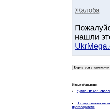
Жалоба
Пожалуйс
нашли эт
UkrMega
Новые объявления:
Куплю биг-бег навало
Полипропиленовые ме
производителя