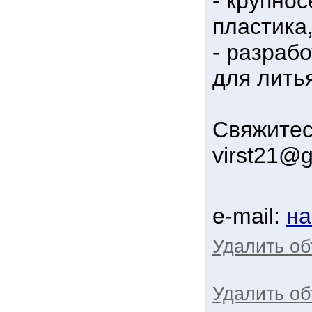
- крупно
пластика
- разраб
для лить
Свяжитес
virst21@
e-mail:
на
Удалить о
Удалить об