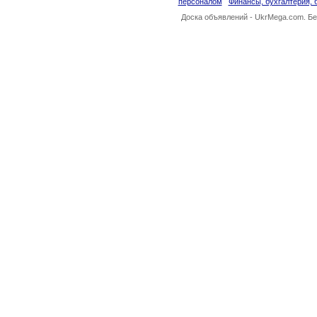
персоналом
Финансы, бухгалтерия, 
Доска объявлений -
UkrMega.com
. Б