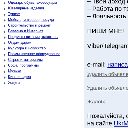
– Твой доход 
Одежда, обувь, аксессуары
– Работа по т
Ювелирные изделия
Туризм
– Лoяльнocть 
Мебель, интерьер, посуда
Строительство и ремонт
ПИШИ МНЕ!
Реклама и Интернет
Продукты питания, алкоголь
Отдам даром
Viber/Telegr
Культура и искусство
Промышленное оборудование
Сырье и материалы
e-mail:
написа
Софт, программы
Музыка
Удалить объявл
Кино и видео
Услуги
Удалить объявле
Жалоба
Пожалуйста, 
на сайте
UkrM