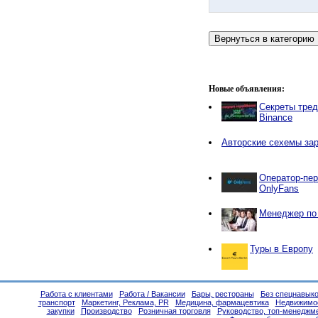
Новые объявления:
Секреты тред
Binance
Авторские сехемы зар
Оператор-пер
OnlyFans
Менеджер по 
Туры в Европу
Работа с клиентами
Работа / Вакансии
Бары, рестораны
Без спецнавыко
транспорт
Маркетинг, Реклама, PR
Медицина, фармацевтика
Недвижимо
закупки
Производство
Розничная торговля
Руководство, топ-менеджм