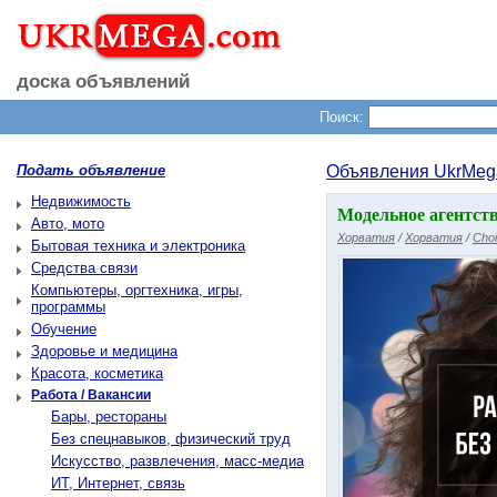
доска объявлений
Поиск:
Подать объявление
Объявления UkrMeg
Недвижимость
Модельное агентств
Авто, мото
Хорватия
/
Хорватия
/
Cho
Бытовая техника и электроника
Средства связи
Компьютеры, оргтехника, игры,
программы
Обучение
Здоровье и медицина
Красота, косметика
Работа / Вакансии
Бары, рестораны
Без спецнавыков, физический труд
Искусство, развлечения, масс-медиа
ИТ, Интернет, связь