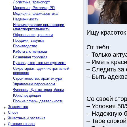
Логистика, транспорт
Маркетинг, Реклама, PR
Медицина, фармацевтика
Недвижимость
Некоммерческие организации,
благотворительность
Ищу красоток
Образование, тренинги
Продажи, закупки
От тебя:
Производство
Работа с клиентами
– Только акт
Розничная торговля
– Иметь краси
Руководство, топ-менеджмент
– Следить за
Секретариат, административный
персонал
– Быть aдeкв
Строительство, архитектура
Управление персоналом
Финансы, бухгалтерия, банки
Юриспруденция
Со своей сто
Прочие сферы деятельности
– Условия 50/
Знакомства
– Надежную б
Спорт
Животные и растения
– Твоё споко
Детские товары