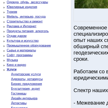
Одежда, обувь, аксессуары
Ювелирные изделия
Туризм
Мебель, интерьер, посуда
Строительство и ремонт
Реклама и Интернет
Современное 
Продукты питания, алкоголь
специализиро
Отдам даром
опыт наших с
Культура и искусство
обширный спе
Промышленное оборудование
Сырье и материалы
геодезически
Софт, программы
сроки.
Музыка
Кино и видео
Услуги
Работаем со 
Аудиторские услуги
юридическими
Адвокаты, нотариусы
Бизнес предложения
Бухгалтерия, аудит
Спектр наших 
Гостиницы
Дизайн интерьера
- Межевание 
Детективы
Консалтинг