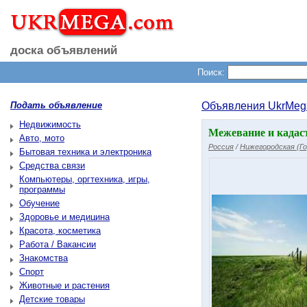
доска объявлений
Поиск:
Подать объявление
Объявления UkrMeg
Недвижимость
Межевание и кадаст
Авто, мото
Россия
/
Нижегородская (Го
Бытовая техника и электроника
Средства связи
Компьютеры, оргтехника, игры,
программы
Обучение
Здоровье и медицина
Красота, косметика
Работа / Вакансии
Знакомства
Спорт
Животные и растения
Детские товары