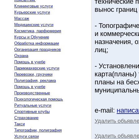
технические 
Клининговые услуги
вынос границ 
Курьерские услуги
Массаж
- Топографич
Медицинские услуги
Косметика, парфюмерия
и коммерческ
Курсы и Обучение
назначения, 
Обработка информации
лиц;
Организация праздников
Охрана
Помощь в учебе
- Установлени
Парикмахерские услуги
карта(планы)
Перевозки, грузчики
Полиграфия, реклама
планы на бес
Помощь в учебе
муниципальны
Производственные
Психологическая помощь
Ритуальные услуги
e-mail:
написа
Спортивные клубы
Страхование
Удалить объявл
Такси
Типографии, полиграфия
Удалить объявле
Услуги связи