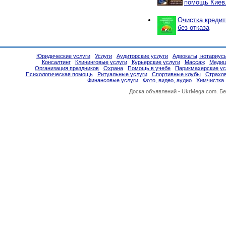
помощь Киев
Очистка кредит
без отказа
Юридические услуги
Услуги
Аудиторские услуги
Адвокаты, нотариус
Консалтинг
Клининговые услуги
Курьерские услуги
Массаж
Медиц
Организация праздников
Охрана
Помощь в учебе
Парикмахерские ус
Психологическая помощь
Ритуальные услуги
Спортивные клубы
Страхо
Финансовые услуги
Фото, видео, аудио
Химчистка
Доска объявлений -
UkrMega.com
. Б