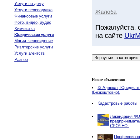
Услуги по дому
Услуги переводчика
Жалоба
Финансовые услуги
Фото, видео, аудио
Пожалуйста, 
Химчистка
на сайте
UkrM
Юридические услуги
Магия, ясновидение
Риэлторские услуги
Услуги агентств
Разное
Новые объявления:
⚖️ Адвокат, Юридичні 
(Безкоштовно).
Кадастровые работы
Ликвидация ФО
предпринимате
СРОЧНО.
Профессиона