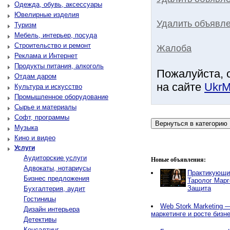
Одежда, обувь, аксессуары
Ювелирные изделия
Удалить объявле
Туризм
Мебель, интерьер, посуда
Строительство и ремонт
Жалоба
Реклама и Интернет
Продукты питания, алкоголь
Пожалуйста, 
Отдам даром
на сайте
UkrM
Культура и искусство
Промышленное оборудование
Сырье и материалы
Софт, программы
Музыка
Кино и видео
Услуги
Аудиторские услуги
Новые объявления:
Адвокаты, нотариусы
Практикующи
Бизнес предложения
Таролог Марг
Защита
Бухгалтерия, аудит
Гостиницы
Web Stork Marketing — 
Дизайн интерьера
маркетинге и росте бизн
Детективы
Консалтинг