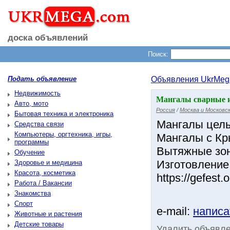
доска объявлений
Поиск:
Подать объявление
Объявления UkrMeg
Недвижимость
Мангалы сварные и 
Авто, мото
Россия
/
Москва и Московск
Бытовая техника и электроника
Мангалы цель
Средства связи
Компьютеры, оргтехника, игры,
Мангалы с Кр
программы
Вытяжные зон
Обучение
Изготовление,
Здоровье и медицина
Красота, косметика
https://gefest.
Работа / Вакансии
Знакомства
Спорт
e-mail:
написа
Животные и растения
Детские товары
Удалить объявл