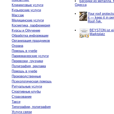
Беседки из металла. 
Одесса
Клининговые услуги
Курьерские услуги
Your roof protect
Массаж
it — keep it in pe
Медицинские услуги
Roof-Tek.
Косметика, парфюмерия
BEYSTON ist ein
Курсы и Обучение
Marktplatz
Обработка информации
Организация праздников
Охрана
Помощь в учебе
Парикмахерские услуги
Перевозки, грузчики
Полиграфия, реклама
Помощь в учебе
Производственные
Психологическая помощь
Ритуальные услуги
Спортивные клубы
Страхование
Такси
Типографии, полиграфия
Услуги связи