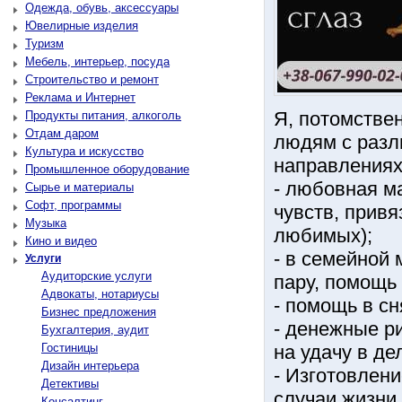
Одежда, обувь, аксессуары
Ювелирные изделия
Туризм
Мебель, интерьер, посуда
Строительство и ремонт
Реклама и Интернет
Я, потомстве
Продукты питания, алкоголь
Отдам даром
людям с разл
Культура и искусство
направлениях 
Промышленное оборудование
- любовная ма
Сырье и материалы
Софт, программы
чувств, привя
Музыка
любимых);
Кино и видео
- в семейной 
Услуги
Аудиторские услуги
пару, помощь
Адвокаты, нотариусы
- помощь в сн
Бизнес предложения
- денежные ри
Бухгалтерия, аудит
Гостиницы
на удачу в де
Дизайн интерьера
- Изготовлени
Детективы
случаи жизни.
Консалтинг