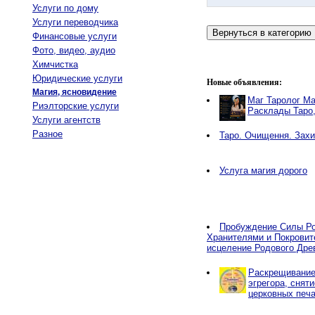
Услуги по дому
Услуги переводчика
Финансовые услуги
Фото, видео, аудио
Химчистка
Юридические услуги
Новые объявления:
Магия, ясновидение
Маг Таролог Ма
Риэлторские услуги
Расклады Таро
Услуги агентств
Разное
Таро. Очищення. Захи
Услуга магия дорого
Пробуждение Силы Ро
Хранителями и Покровит
исцеление Родового Дре
Раскрещивание,
эгрегора, снят
церковных печа