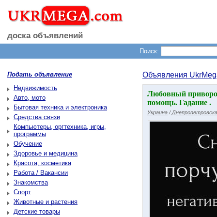
доска объявлений
Поиск:
Подать объявление
Объявления UkrMeg
Недвижимость
Любовный приворот
Авто, мото
помощь. Гадание .
Бытовая техника и электроника
Украина
/
Днепропетровска
Средства связи
Компьютеры, оргтехника, игры,
программы
Обучение
Здоровье и медицина
Красота, косметика
Работа / Вакансии
Знакомства
Спорт
Животные и растения
Детские товары