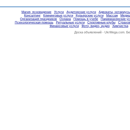
Магия, ясновидение
Услуги
Аудиторские услуги
Адвокаты, нотариус
Консалтинг
Клининговые услуги
Курьерские услуги
Массаж
Медиц
Организация праздников
Охрана
Помощь в учебе
Парикмахерские ус
Психологическая помощь
Ритуальные услуги
Спортивные клубы
Страхо
Финансовые услуги
Фото, видео, аудио
Химчистка
Доска объявлений -
UkrMega.com
. Б