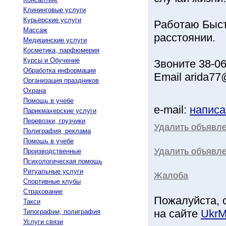
Клининговые услуги
Курьерские услуги
Работаю Быст
Массаж
расстоянии.
Медицинские услуги
Косметика, парфюмерия
Курсы и Обучение
Звоните 38-06
Обработка информации
Email arida77
Организация праздников
Охрана
Помощь в учебе
e-mail:
написа
Парикмахерские услуги
Перевозки, грузчики
Удалить объявл
Полиграфия, реклама
Помощь в учебе
Удалить объявле
Производственные
Психологическая помощь
Ритуальные услуги
Жалоба
Спортивные клубы
Страхование
Пожалуйста, 
Такси
на сайте
UkrM
Типографии, полиграфия
Услуги связи