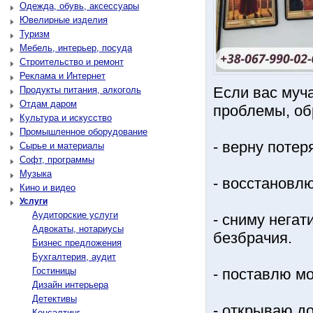
Одежда, обувь, аксессуары
Ювелирные изделия
Туризм
Мебель, интерьер, посуда
Строительство и ремонт
Реклама и Интернет
Если вас муч
Продукты питания, алкоголь
Отдам даром
проблемы, об
Культура и искусство
Промышленное оборудование
- верну поте
Сырье и материалы
Софт, программы
Музыка
- восстановл
Кино и видео
Услуги
Аудиторские услуги
- сниму негат
Адвокаты, нотариусы
безбрачия.
Бизнес предложения
Бухгалтерия, аудит
Гостиницы
- поставлю м
Дизайн интерьера
Детективы
- открываю до
Консалтинг