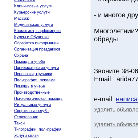
Клининговые услуги
Курьерские услуги
- и многое дру
Массаж
Медицинские услуги
Многолетнии?
Косметика, парфюмерия
Курсы и Обучение
обряды.
Обработка информации
Организация праздников
Охрана
Помощь в учебе
Парикмахерские услуги
Звоните 38-06
Перевозки, грузчики
Email : arida7
Полиграфия, реклама
Помощь в учебе
Производственные
e-mail:
написа
Психологическая помощь
Ритуальные услуги
Удалить объявл
Спортивные клубы
Страхование
Такси
Удалить объявле
Типографии, полиграфия
Услуги связи