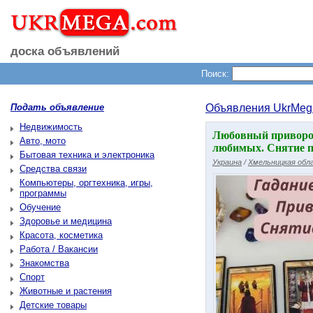
доска объявлений
Поиск:
Подать объявление
Объявления UkrMeg
Недвижимость
Любовный приворот
Авто, мото
любимых. Снятие по
Бытовая техника и электроника
Украина
/
Хмельницкая обл
Средства связи
Компьютеры, оргтехника, игры,
программы
Обучение
Здоровье и медицина
Красота, косметика
Работа / Вакансии
Знакомства
Спорт
Животные и растения
Детские товары