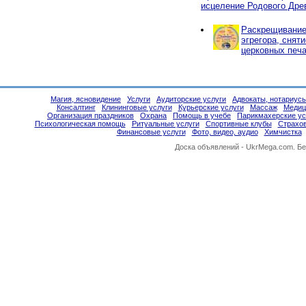
исцеление Родового Дре
Раскрещивание,
эгрегора, снят
церковных печа
Магия, ясновидение
Услуги
Аудиторские услуги
Адвокаты, нотариус
Консалтинг
Клининговые услуги
Курьерские услуги
Массаж
Медиц
Организация праздников
Охрана
Помощь в учебе
Парикмахерские ус
Психологическая помощь
Ритуальные услуги
Спортивные клубы
Страхо
Финансовые услуги
Фото, видео, аудио
Химчистка
Доска объявлений -
UkrMega.com
. Б