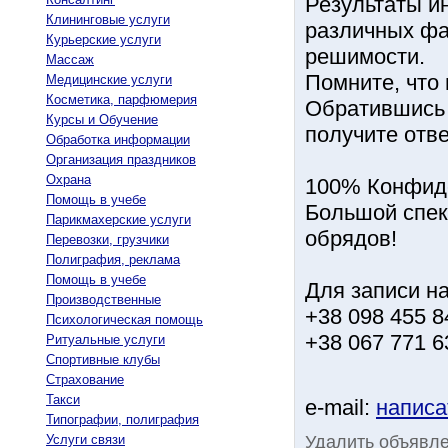
Результаты и
Клининговые услуги
различных фа
Курьерские услуги
решимости.
Массаж
Помните, что 
Медицинские услуги
Косметика, парфюмерия
Обратившись 
Курсы и Обучение
получите отв
Обработка информации
Организация праздников
Охрана
100% Конфиде
Помощь в учебе
Большой спек
Парикмахерские услуги
обрядов!
Перевозки, грузчики
Полиграфия, реклама
Помощь в учебе
Для записи на
Производственные
+38 098 455 8
Психологическая помощь
+38 067 771 6
Ритуальные услуги
Спортивные клубы
Страхование
Такси
e-mail:
написа
Типографии, полиграфия
Удалить объявл
Услуги связи