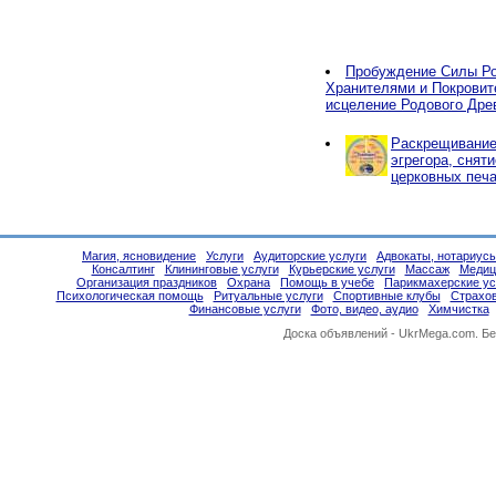
Пробуждение Силы Ро
Хранителями и Покровит
исцеление Родового Дре
Раскрещивание,
эгрегора, снят
церковных печа
Магия, ясновидение
Услуги
Аудиторские услуги
Адвокаты, нотариус
Консалтинг
Клининговые услуги
Курьерские услуги
Массаж
Медиц
Организация праздников
Охрана
Помощь в учебе
Парикмахерские ус
Психологическая помощь
Ритуальные услуги
Спортивные клубы
Страхо
Финансовые услуги
Фото, видео, аудио
Химчистка
Доска объявлений -
UkrMega.com
. Б