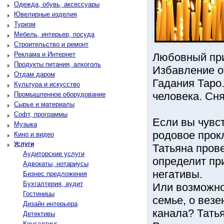
Одежда, обувь, аксессуары
Ювелирные изделия
Туризм
Мебель, интерьер, посуда
Строительство и ремонт
Реклама и Интернет
Любовный при
Продукты питания, алкоголь
Избавление о
Отдам даром
Гадания Таро
Культура и искусство
человека. Сня
Промышленное оборудование
Сырье и материалы
Софт, программы
Если вы чувст
Музыка
родовое прокл
Кино и видео
Услуги
Татьяна пров
Аудиторские услуги
определит при
Адвокаты, нотариусы
негативы.
Бизнес предложения
Бухгалтерия, аудит
Или возможно
Гостиницы
семье, о везе
Дизайн интерьера
канала? Татья
Детективы
Консалтинг