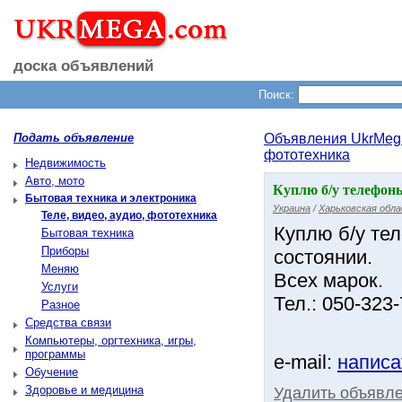
доска объявлений
Поиск:
Подать объявление
Объявления UkrMeg
фототехника
Недвижимость
Авто, мото
Куплю б/у телефоны
Бытовая техника и электроника
Украина
/
Харьковская обл
Теле, видео, аудио, фототехника
Куплю б/у те
Бытовая техника
Приборы
состоянии.
Меняю
Всех марок.
Услуги
Тел.: 050-323-
Разное
Средства связи
Компьютеры, оргтехника, игры,
программы
e-mail:
написа
Обучение
Здоровье и медицина
Удалить объявл