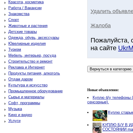
Красота, косметика
Работа / Вакансии
Удалить объявле
Знакомства
Спорт
Жалоба
Животные и растения
Детские товары
Одежда, обувь, аксессуары
Пожалуйста, 
Ювелирные изделия
на сайте
UkrM
Туризм
Мебель, интерьер, посуда
Строительство и ремонт
Реклама и Интернет
Продукты питания, алкоголь
Отдам даром
Культура и искусство
Новые объявления:
Промышленное оборудование
Сырье и материалы
Куплю б/у телефоны 
сенсорные).
Софт, программы
Музыка
Куплю стары
Кино и видео
Услуги
КУПЛЮ Б/У В 
СОСТОЯНИИ mavic