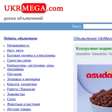
доска объявлений
Поиск:
Подать объявление
Объявления UkrMeg
Недвижимость
Кукурузные шарики 
Авто, мото
Бангладеш
/
Бангладеш
/
Да
Бытовая техника и электроника
Средства связи
Компьютеры, оргтехника, игры,
программы
Обучение
Здоровье и медицина
Красота, косметика
Работа / Вакансии
Знакомства
Спорт
Животные и растения
Детские товары