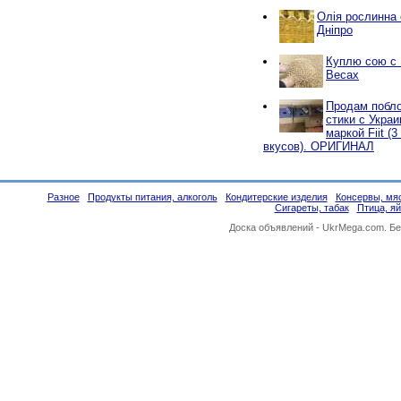
Олія рослинна о
Дніпро
Куплю сою с
Весах
Продам побло
стики с Украи
маркой Fiit (
вкусов). ОРИГИНАЛ
Разное
Продукты питания, алкоголь
Кондитерские изделия
Консервы, мяс
Сигареты, табак
Птица, я
Доска объявлений -
UkrMega.com
. Б