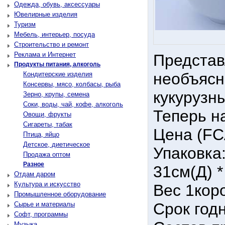
Одежда, обувь, аксессуары
Ювелирные изделия
Туризм
Мебель, интерьер, посуда
Строительство и ремонт
Реклама и Интернет
Предста
Продукты питания, алкоголь
необъясн
Кондитерские изделия
Консервы, мясо, колбасы, рыба
кукурузн
Зерно, крупы, семена
Соки, воды, чай, кофе, алкоголь
Теперь н
Овощи, фрукты
Сигареты, табак
Цена (FCA
Птица, яйцо
Детское, диетическое
Упаковка
Продажа оптом
Разное
31см(Д) *
Отдам даром
Культура и искусство
Вес 1кор
Промышленное оборудование
Срок годн
Сырье и материалы
Софт, программы
Музыка