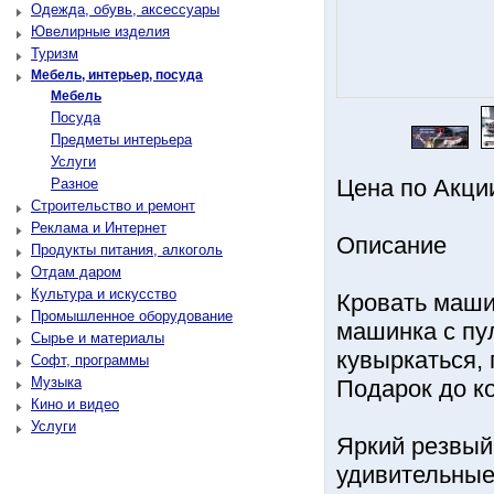
Одежда, обувь, аксессуары
Ювелирные изделия
Туризм
Мебель, интерьер, посуда
Мебель
Посуда
Предметы интерьера
Услуги
Цена по Акци
Разное
Строительство и ремонт
Реклама и Интернет
Описание
Продукты питания, алкоголь
Отдам даром
Культура и искусство
Кровать машин
Промышленное оборудование
машинка с пул
Сырье и материалы
кувыркаться, 
Софт, программы
Музыка
Подарок до к
Кино и видео
Услуги
Яркий резвый
удивительные