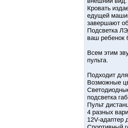
внешний вид.
Кровать изда
едущей машин
завершают об
Подсветка ЛЭ
ваш ребенок б
Всем этим зв
пульта.
Подходит для 
Возможные цв
Светодиодные
подсветка га
Пульт дистан
4 разных вари
12V-адаптер 
Спортивный г