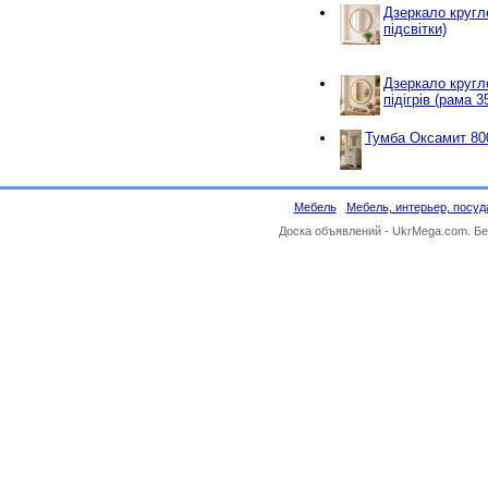
Дзеркало кругл
підсвітки)
Дзеркало кругл
підігрів (рама 3
Тумба Оксамит 80
Мебель
Мебель, интерьер, посуд
Доска объявлений -
UkrMega.com
. Б