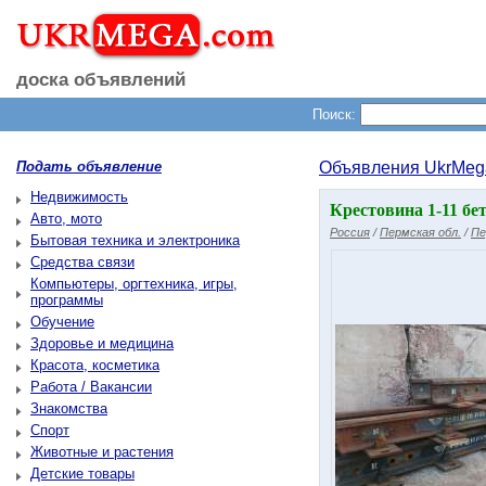
доска объявлений
Поиск:
Подать объявление
Объявления UkrMeg
Недвижимость
Крестовина 1-11 бе
Авто, мото
Россия
/
Пермская обл.
/
Пе
Бытовая техника и электроника
Средства связи
Компьютеры, оргтехника, игры,
программы
Обучение
Здоровье и медицина
Красота, косметика
Работа / Вакансии
Знакомства
Спорт
Животные и растения
Детские товары