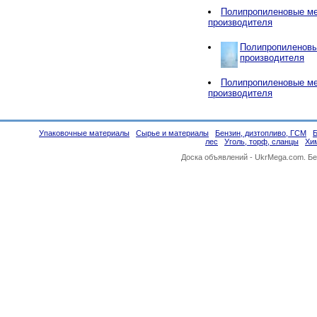
Полипропиленовые ме
производителя
Полипропиленовы
производителя
Полипропиленовые ме
производителя
Упаковочные материалы
Сырье и материалы
Бензин, дизтопливо, ГСМ
лес
Уголь, торф, сланцы
Хи
Доска объявлений -
UkrMega.com
. Б