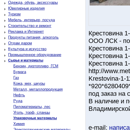
Одежда, обувь, аксессуары
Ювелирные изделия
Туризм
Мебель, интерьер, посуда
Строительство и ремонт
Реклама и Интернет
Крестовина 1-
Продукты питания, алкоголь
ООО ЛСК - по
Отдам даром
Крестовина 1-
Культура и искусство
Крестовина 1-
Промышленное оборудование
Сырье и материалы
Крестовина 1-
Бензин, дизтопливо, ГСМ
http://www.me
Бумага
Krestovina-1-1
Газ
Кожа, мех, шкуры
*920*6280409*
Металл, металлопродукция
под заказ на
Нефть
В наличие и п
Руда
Пиломатериалы, лес
Владимирской
Уголь, торф, сланцы
Упаковочные материалы
Химия
e-mail:
написа
Электротехнические материалы