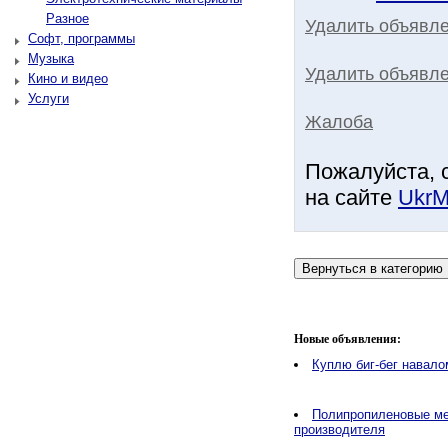
Разное
Удалить объявл
Софт, программы
Музыка
Удалить объявле
Кино и видео
Услуги
Жалоба
Пожалуйста, 
на сайте
UkrM
Новые объявления:
Куплю биг-бег навало
Полипропиленовые ме
производителя