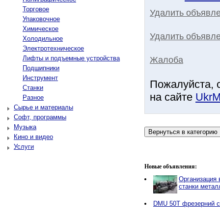
Торговое
Удалить объявл
Упаковочное
Химическое
Удалить объявле
Холодильное
Электротехническое
Лифты и подъемные устройства
Жалоба
Подшипники
Инструмент
Пожалуйста, 
Станки
на сайте
UkrM
Разное
Сырье и материалы
Софт, программы
Музыка
Кино и видео
Услуги
Новые объявления:
Организация в
станки мета
DMU 50T фрезерний с