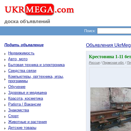
доска объявлений
Поиск:
Подать объявление
Объявления UkrMeg
Недвижимость
Крестовина 1-11 бе
Авто, мото
Россия
/
Пермская обл.
/
Пе
Бытовая техника и электроника
Средства связи
Компьютеры, оргтехника, игры,
программы
Обучение
Здоровье и медицина
Красота, косметика
Работа / Вакансии
Знакомства
Спорт
Животные и растения
Детские товары