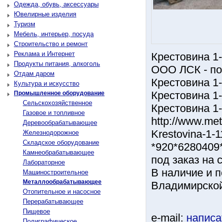
Одежда, обувь, аксессуары
Ювелирные изделия
Туризм
Мебель, интерьер, посуда
Строительство и ремонт
Реклама и Интернет
Крестовина 1-
Продукты питания, алкоголь
ООО ЛСК - по
Отдам даром
Крестовина 1-
Культура и искусство
Крестовина 1-
Промышленное оборудование
Сельскохозяйственное
Крестовина 1-
Газовое и топливное
http://www.me
Деревообрабатывающее
Krestovina-1-1
Железнодорожное
Складское оборудование
*920*6280409*
Камнеобрабатывающее
под заказ на
Лабораторное
В наличие и п
Машиностроительное
Металлообрабатывающее
Владимирской
Отопительное и насосное
Перерабатывающее
Пищевое
e-mail:
написа
Полиграфическое