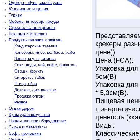
Одежда, обувь, аксессуары
Ювелирные изделия
Туризм
Мебель, интерьер, посуда
Строительство и ремонт
Реклама и Интернет
Представляем
Продукты питания, алкоголь
крекеры разн
Кондитерские изделия
цене))
Консервы, мясо, колбасы, рыба
Зерно, крупы, семена
Цена (FCA):
Соки, воды, чай, кофе, алкоголь
Упаковка для 
Овощи, фрукты
5см(В)
Сигареты, табак
Упаковка для 
Птица, яйцо
Детское, диетическое
* 5,3см(В).
Продажа оптом
Пищевая ценно
Разное
г, энергетичес
Отдам даром
Культура и искусство
ценность (кка
Промышленное оборудование
Виды:
Сырье и материалы
Классические 
Софт, программы
Музыка