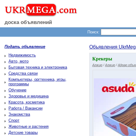
доска объявлений
Поиск:
Подать объявление
Объявления UkrMeg
Недвижимость
Крекеры
Авто, мото
Алжир
/
Алжир
/
Адрар объя
Бытовая техника и электроника
Средства связи
Компьютеры, оргтехника, игры,
программы
Обучение
Здоровье и медицина
Красота, косметика
Работа / Вакансии
Знакомства
Спорт
Животные и растения
Детские товары