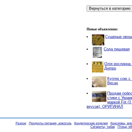
Новые объявления:
Сушеные овощи
Сода пищевая
Олія рослинна о
Дніпро
Куплю сою с
Весах
Продам побло
стики с Украи
маркой Fiit (
вкусов). ОРИГИНАЛ
Разное
Продукты питания, алкоголь
Кондитерские изделия
Консервы, мяс
Сигареты, табак
Птица, я