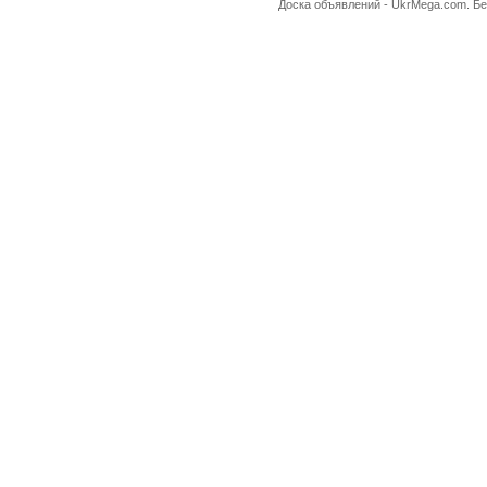
Доска объявлений -
UkrMega.com
. Б