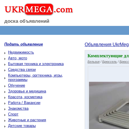
доска объявлений
Подать объявление
Объявления UkrMeg
Недвижимость
Комплектующие дл
Авто, мото
Бельгия
/
Брюссель
/
Брюсс
Бытовая техника и электроника
Средства связи
Компьютеры, оргтехника, игры,
программы
Обучение
Здоровье и медицина
Красота, косметика
Работа / Вакансии
Знакомства
Спорт
Животные и растения
Детские товары