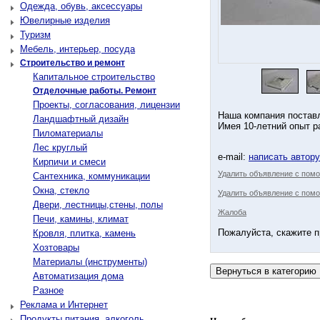
Одежда, обувь, аксессуары
Ювелирные изделия
Туризм
Мебель, интерьер, посуда
Строительство и ремонт
Капитальное строительство
Отделочные работы. Ремонт
Проекты, согласования, лицензии
Наша компания постав
Ландшафтный дизайн
Имея 10-летний опыт р
Пиломатериалы
Лес круглый
e-mail:
написать автор
Кирпичи и смеси
Удалить объявление с пом
Сантехника, коммуникации
Окна, стекло
Удалить объявление с помо
Двери, лестницы,стены, полы
Жалоба
Печи, камины, климат
Пожалуйста, скажите п
Кровля, плитка, камень
Хозтовары
Материалы (инструменты)
Автоматизация дома
Разное
Реклама и Интернет
Продукты питания, алкоголь