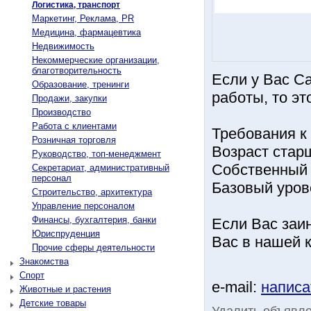
Логистика, транспорт
Маркетинг, Реклама, PR
Медицина, фармацевтика
Недвижимость
Некоммерческие организации,
благотворительность
Если у Вас Ca
Образование, тренинги
работы, то эт
Продажи, закупки
Производство
Работа с клиентами
Требования к
Розничная торговля
Возраст старш
Руководство, топ-менеджмент
Собственный 
Секретариат, административный
персонал
Базовый уров
Строительство, архитектура
Управление персоналом
Финансы, бухгалтерия, банки
Если Вас заи
Юриспруденция
Вас в нашей 
Прочие сферы деятельности
Знакомства
Спорт
e-mail:
написа
Животные и растения
Детские товары
Удалить объявл