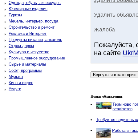
Одежда, обувь, аксессуары
Ювелирные изделия
Удалить объявле
Туризм
Мебель, интерьер, посуда
Строительство и ремонт
Жалоба
Реклама и Интернет
Продукты питания, алкоголь
Пожалуйста, 
Отдам даром
на сайте
UkrM
Культура и искусство
Промышленное оборудование
Сырье и материалы
Софт, программы
Музыка
Кино и видео
Услуги
Новые объявления:
Терміново пот
реалізатор
Требуется водитель к
Работа в так