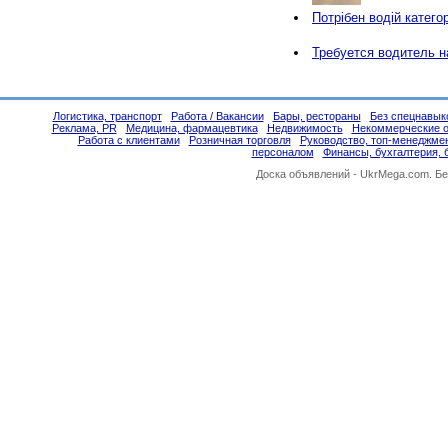
Потрібен водій категор
Требуется водитель н
Логистика, транспорт
Работа / Вакансии
Бары, рестораны
Без спецнавык
Реклама, PR
Медицина, фармацевтика
Недвижимость
Некоммерческие о
Работа с клиентами
Розничная торговля
Руководство, топ-менеджме
персоналом
Финансы, бухгалтерия, 
Доска объявлений -
UkrMega.com
. Б