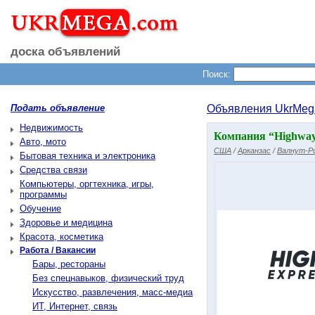
доска объявлений
Поиск:
Подать объявление
Объявления UkrMeg
Недвижимость
Компания “Highway 
Авто, мото
США
/
Арканзас
/
Валнут-Р
Бытовая техника и электроника
Средства связи
Компьютеры, оргтехника, игры,
программы
Обучение
Здоровье и медицина
Красота, косметика
Работа / Вакансии
Бары, рестораны
Без спецнавыков, физический труд
Искусство, развлечения, масс-медиа
ИТ, Интернет, связь