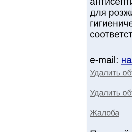
антисепт
для розж
гигиенич
соответст
e-mail:
на
Удалить о
Удалить об
Жалоба