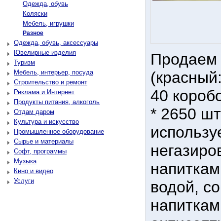
Одежда, обувь
Коляски
Мебель, игрушки
Разное
Одежда, обувь, аксессуары
Ювелирные изделия
Продаем 
Туризм
Мебель, интерьер, посуда
(красный:
Строительство и ремонт
40 коробо
Реклама и Интернет
Продукты питания, алкоголь
* 2650 шт
Отдам даром
Культура и искусство
использу
Промышленное оборудование
Сырье и материалы
негазиро
Софт, программы
Музыка
напиткам
Кино и видео
Услуги
водой, с
напиткам