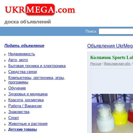
доска объявлений
Поиск:
Подать объявление
Объявления UkrMeg
Недвижимость
Колпачок Sports Lo
Авто, мото
Россия
/
Ярославская обл.
Бытовая техника и электроника
Средства связи
Компьютеры, оргтехника, игры,
программы
Обучение
Здоровье и медицина
Красота, косметика
Работа / Вакансии
Знакомства
Спорт
Животные и растения
Детские товары