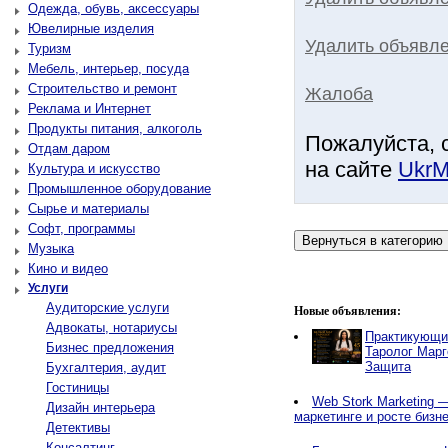
Одежда, обувь, аксессуары
Ювелирные изделия
Удалить объявле
Туризм
Мебель, интерьер, посуда
Строительство и ремонт
Жалоба
Реклама и Интернет
Продукты питания, алкоголь
Пожалуйста, 
Отдам даром
на сайте
UkrM
Культура и искусство
Промышленное оборудование
Сырье и материалы
Софт, программы
Музыка
Кино и видео
Услуги
Аудиторские услуги
Новые объявления:
Адвокаты, нотариусы
Практикующи
Бизнес предложения
Таролог Марг
Защита
Бухгалтерия, аудит
Гостиницы
Web Stork Marketing — 
Дизайн интерьера
маркетинге и росте бизн
Детективы
Консалтинг