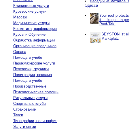
Беседки из металла. 
Одесса
Клининговые услуги
Курьерские услуги
Your roof protect
Массаж
it — keep it in pe
Медицинские услуги
Roof-Tek.
Косметика, парфюмерия
BEYSTON ist ein
Курсы и Обучение
Marktplatz
Обработка информации
Организация праздников
Охрана
Помощь в учебе
Парикмахерские услуги
Перевозки, грузчики
Полиграфия, реклама
Помощь в учебе
Производственные
Психологическая помощь
Ритуальные услуги
Спортивные клубы
Страхование
Такси
Типографии, полиграфия
Услуги связи