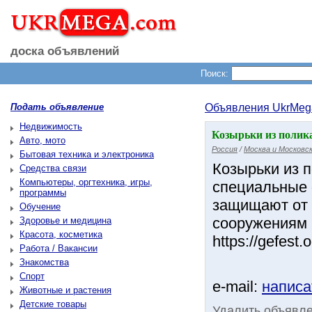
доска объявлений
Поиск:
Подать объявление
Объявления UkrMeg
Недвижимость
Козырьки из поликар
Авто, мото
Россия
/
Москва и Московск
Бытовая техника и электроника
Козырьки из п
Средства связи
Компьютеры, оргтехника, игры,
специальные 
программы
защищают от 
Обучение
сооружениям 
Здоровье и медицина
Красота, косметика
https://gefest.
Работа / Вакансии
Знакомства
Спорт
e-mail:
написа
Животные и растения
Детские товары
Удалить объявл