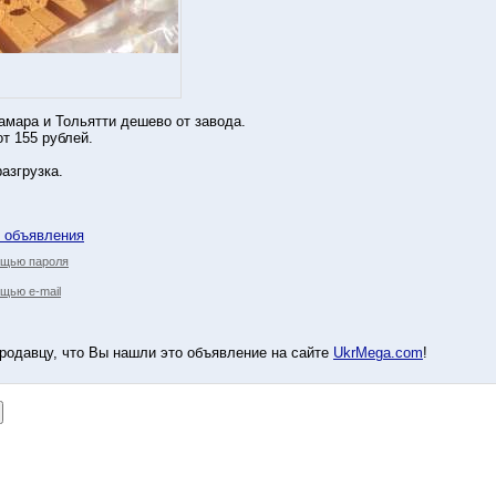
амара и Тольятти дешево от завода.
т 155 рублей.
азгрузка.
у объявления
ощью пароля
щью e-mail
родавцу, что Вы нашли это объявление на сайте
UkrMega.com
!