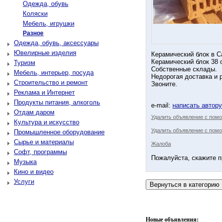
Одежда, обувь
Коляски
Мебель, игрушки
Разное
Одежда, обувь, аксессуары
Ювелирные изделия
Керамический блок в С
Керамический блок 38 о
Туризм
Собственные склады.
Мебель, интерьер, посуда
Недорогая доставка и р
Строительство и ремонт
Звоните.
Реклама и Интернет
Продукты питания, алкоголь
e-mail:
написать автор
Отдам даром
Удалить объявление с пом
Культура и искусство
Удалить объявление с помо
Промышленное оборудование
Сырье и материалы
Жалоба
Софт, программы
Пожалуйста, скажите п
Музыка
Кино и видео
Услуги
Новые объявления: