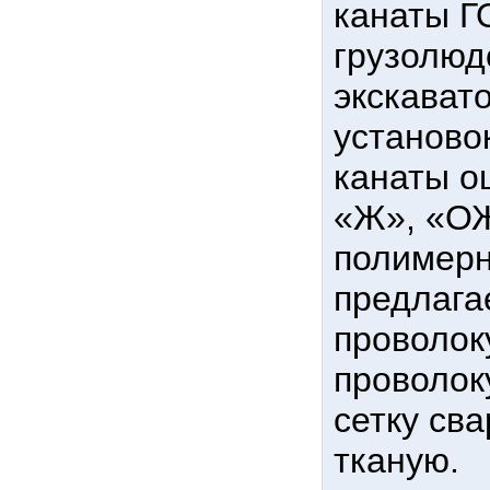
канаты Г
грузолюд
экскават
установо
канаты о
«Ж», «ОЖ
полимерн
предлага
проволок
проволок
сетку сва
тканую.