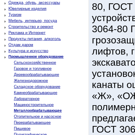
Одежда, обувь, аксессуары
80, ГОСТ
Ювелирные изделия
Туризм
устройст
Мебель, интерьер, посуда
3064-80 
Строительство и ремонт
Реклама и Интернет
грозозащ
Продукты питания, алкоголь
Отдам даром
лифтов, 
Культура и искусство
Промышленное оборудование
экскават
Сельскохозяйственное
Газовое и топливное
установо
Деревообрабатывающее
Железнодорожное
канаты о
Складское оборудование
Камнеобрабатывающее
«Ж», «ОЖ
Лабораторное
полимерн
Машиностроительное
Металлообрабатывающее
предлага
Отопительное и насосное
Перерабатывающее
ГОСТ 306
Пищевое
Полиграфическое