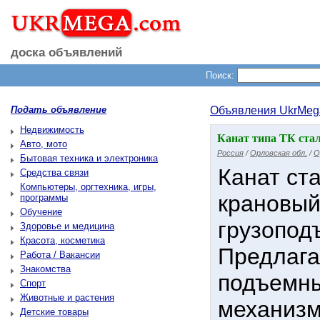
доска объявлений
Поиск:
Подать объявление
Объявления UkrMeg
Недвижимость
Канат типа ТК стал
Авто, мото
Россия
/
Орловская обл.
/
О
Бытовая техника и электроника
Канат ст
Средства связи
Компьютеры, оргтехника, игры,
крановый,
программы
Обучение
грузопод
Здоровье и медицина
Красота, косметика
Предлага
Работа / Вакансии
Знакомства
подъемны
Спорт
Животные и растения
механизм
Детские товары