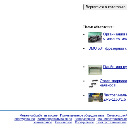
Новые объявления:
Организация в
станки мета
DMU 50T фрезерний с
Гільйотина ру
Столи зварювал
наявності
Листозгиналь
ZRS-1160/1,5
Металлообрабатывающее
Промышленное оборудование
Сельскохозяй
оборудование
Камнеобрабатывающее
Лабораторное
Машиностроительн
Упаковочное
Химическое
Холодильное
Электротехническое