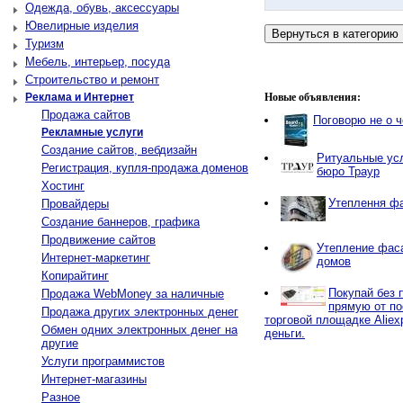
Одежда, обувь, аксессуары
Ювелирные изделия
Туризм
Мебель, интерьер, посуда
Строительство и ремонт
Реклама и Интернет
Новые объявления:
Продажа сайтов
Поговорю не о 
Рекламные услуги
Создание сайтов, вебдизайн
Ритуальные усл
Регистрация, купля-продажа доменов
бюро Траур
Хостинг
Утеплення фа
Провайдеры
Создание баннеров, графика
Продвижение сайтов
Утепление фаса
Интернет-маркетинг
домов
Копирайтинг
Покупай без 
Продажа WebMoney за наличные
прямую от по
Продажа других электронных денег
торговой площадке Aliex
Обмен одних электронных денег на
деньги.
другие
Услуги программистов
Интернет-магазины
Разное