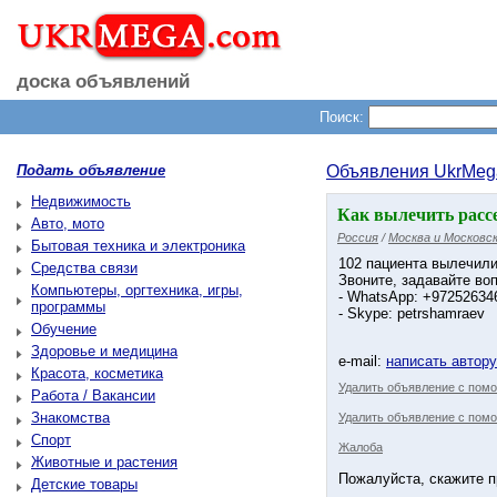
доска объявлений
Поиск:
Подать объявление
Объявления UkrMeg
Недвижимость
Как вылечить расс
Авто, мото
Россия
/
Москва и Московск
Бытовая техника и электроника
102 пациента вылечили
Средства связи
Звоните, задавайте во
Компьютеры, оргтехника, игры,
- WhatsApp: +97252634
программы
- Skype: petrshamraev
Обучение
Здоровье и медицина
e-mail:
написать автор
Красота, косметика
Удалить объявление с пом
Работа / Вакансии
Знакомства
Удалить объявление с помо
Спорт
Жалоба
Животные и растения
Пожалуйста, скажите п
Детские товары