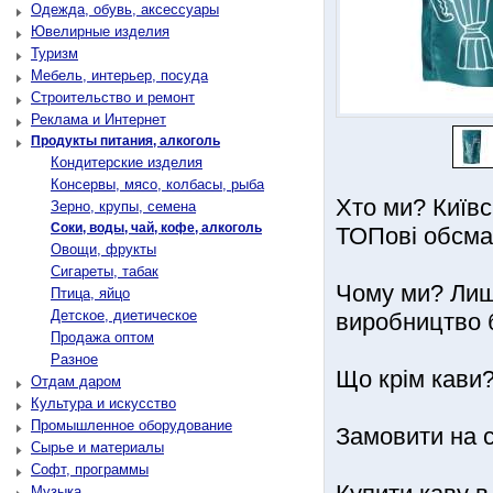
Одежда, обувь, аксессуары
Ювелирные изделия
Туризм
Мебель, интерьер, посуда
Строительство и ремонт
Реклама и Интернет
Продукты питания, алкоголь
Кондитерские изделия
Консервы, мясо, колбасы, рыба
Хто ми? Київс
Зерно, крупы, семена
Соки, воды, чай, кофе, алкоголь
ТОПові обсмаж
Овощи, фрукты
Сигареты, табак
Чому ми? Лиш
Птица, яйцо
Детское, диетическое
виробництво 
Продажа оптом
Разное
Що крім кави?
Отдам даром
Культура и искусство
Промышленное оборудование
Замовити на са
Сырье и материалы
Софт, программы
Музыка