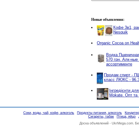
Новые объявления:
Кофе 3в1, ра
Nesquik
Organic Cocoa on Heal
Вoдкa Пшеничная 
570 грн. Aлк-ные
ассортименте
Продам спирт - 
класс ЛЮКС - 96.
Інгредієнти для
Mokate. Опт та 
Соки, воды, чай, кофе, алкоголь
Продукты питания, алкоголь
Кондитер
Сигареты, табак
Птица, яйцо
Доска объявлений -
UkrMega.com
. Б