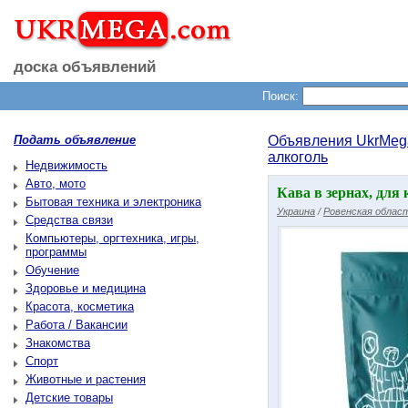
доска объявлений
Поиск:
Подать объявление
Объявления UkrMeg
алкоголь
Недвижимость
Авто, мото
Кава в зернах, для 
Бытовая техника и электроника
Украина
/
Ровенская облас
Средства связи
Компьютеры, оргтехника, игры,
программы
Обучение
Здоровье и медицина
Красота, косметика
Работа / Вакансии
Знакомства
Спорт
Животные и растения
Детские товары