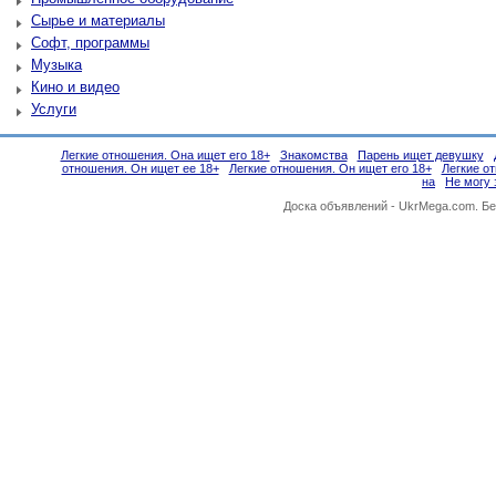
Сырье и материалы
Софт, программы
Музыка
Кино и видео
Услуги
Легкие отношения. Она ищет его 18+
Знакомства
Парень ищет девушку
отношения. Он ищет ее 18+
Легкие отношения. Он ищет его 18+
Легкие о
на
Не могу 
Доска объявлений -
UkrMega.com
. Б