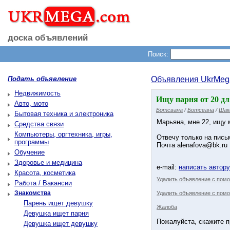
доска объявлений
Поиск:
Подать объявление
Объявления UkrMeg
Недвижимость
Ищу парня от 20 д
Авто, мото
Ботсвана
/
Ботсвана
/
Шак
Бытовая техника и электроника
Марьяна, мне 22, ищу 
Средства связи
Компьютеры, оргтехника, игры,
Отвечу только на пись
программы
Почта alenafova@bk.ru
Обучение
Здоровье и медицина
e-mail:
написать автор
Красота, косметика
Удалить объявление с пом
Работа / Вакансии
Знакомства
Удалить объявление с помо
Парень ищет девушку
Жалоба
Девушка ищет парня
Пожалуйста, скажите п
Девушка ищет девушку