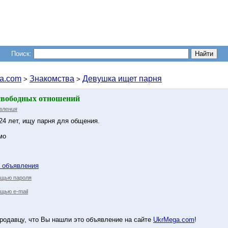
Поиск:
a.com
Знакомства
Девушка ищет парня
>
>
свободных отношений
вления
 24 лет, ищу парня для общения.
мо
у объявления
ощью пароля
щью e-mail
родавцу, что Вы нашли это объявление на сайте
UkrMega.com
!