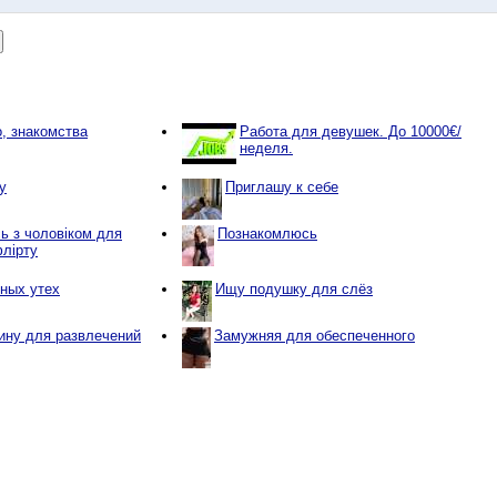
, знакомства
Работа для девушек. До 10000€/
неделя.
у
Приглашу к себе
 з чoлoвікoм для
Познакомлюсь
флipту
ьных утех
Ищу подушку для слёз
ину для развлечений
Замужняя для обеспеченного