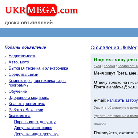
доска объявлений
Подать объявление
Объявления UkrMeg
Недвижимость
Ищу мужчину для 
Авто, мото
Куба
/
Гавана
/
Гавана объя
Бытовая техника и электроника
Меня зовут Грета, мне
Средства связи
Компьютеры, оргтехника, игры,
Отвечу только на пись
программы
Почта alenafova@bk.ru
Обучение
Здоровье и медицина
e-mail:
написать автор
Красота, косметика
Удалить объявление с пом
Работа / Вакансии
Знакомства
Удалить объявление с помо
Парень ищет девушку
Жалоба
Девушка ищет парня
Пожалуйста, скажите п
Девушка ищет девушку