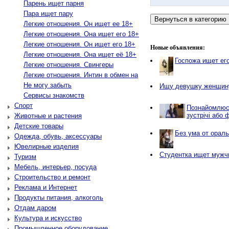
Парень ищет парня
Пара ищет пару
Легкие отношения. Он ищет ее 18+
Легкие отношения. Она ищет его 18+
Легкие отношения. Он ищет его 18+
Новые объявления:
Легкие отношения. Она ищет её 18+
Госпожа ищет его
Легкие отношения. Свингеры
Легкие отношения. Интин в обмен на
Не могу забыть
Ищу девушку женщин
Сервисы знакомств
Спорт
Пoзнaйoмлюсь
зуcтpічі або 
Животные и растения
Детские товары
Без ума от орал
Одежда, обувь, аксессуары
Ювелирные изделия
Студентка ищет мужч
Туризм
Мебель, интерьер, посуда
Строительство и ремонт
Реклама и Интернет
Продукты питания, алкоголь
Отдам даром
Культура и искусство
Промышленное оборудование