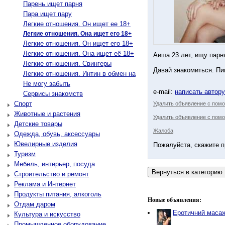
Парень ищет парня
Пара ищет пару
Легкие отношения. Он ищет ее 18+
Легкие отношения. Она ищет его 18+
Легкие отношения. Он ищет его 18+
Легкие отношения. Она ищет её 18+
Аиша 23 лет, ищу парня
Легкие отношения. Свингеры
Давай знакомиться. Пи
Легкие отношения. Интин в обмен на
Не могу забыть
e-mail:
написать автор
Сервисы знакомств
Спорт
Удалить объявление с пом
Животные и растения
Удалить объявление с помо
Детские товары
Жалоба
Одежда, обувь, аксессуары
Ювелирные изделия
Пожалуйста, скажите п
Туризм
Мебель, интерьер, посуда
Строительство и ремонт
Реклама и Интернет
Продукты питания, алкоголь
Новые объявления:
Отдам даром
Еротичний масаж
Культура и искусство
Промышленное оборудование