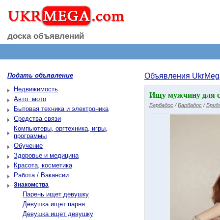
доска объявлений
Подать объявление
Объявления UkrMeg
Недвижимость
Ищу мужчину для 
Авто, мото
Барбадос
/
Барбадос
/
Брид
Бытовая техника и электроника
Средства связи
Компьютеры, оргтехника, игры,
программы
Обучение
Здоровье и медицина
Красота, косметика
Работа / Вакансии
Знакомства
Парень ищет девушку
Девушка ищет парня
Девушка ищет девушку