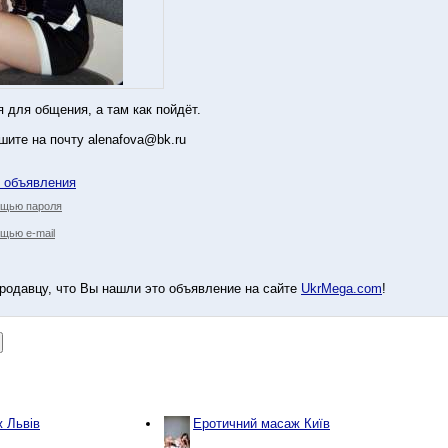
 для общения, а там как пойдёт.
шите на почту alenafova@bk.ru
у объявления
ощью пароля
щью e-mail
родавцу, что Вы нашли это объявление на сайте
UkrMega.com
!
 Львів
Еротичний масаж Київ