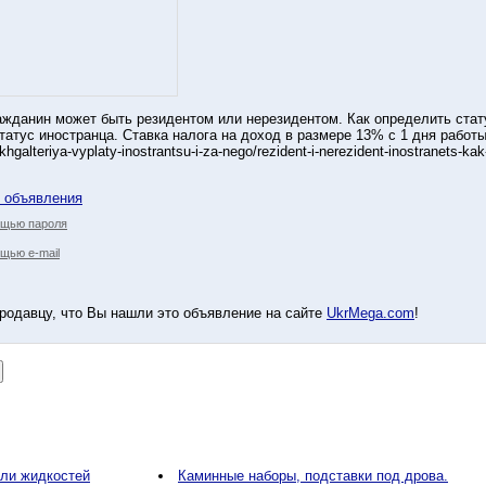
жданин может быть резидентом или нерезидентом. Как определить стат
атус иностранца. Ставка налога на доход в размере 13% с 1 дня работы, 
hgalteriya-vyplaty-inostrantsu-i-za-nego/rezident-i-nerezident-inostranets-kak
у объявления
ощью пароля
щью e-mail
родавцу, что Вы нашли это объявление на сайте
UkrMega.com
!
или жидкостей
Каминные наборы, подставки под дрова.