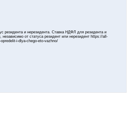
ус резидента и нерезидента. Ставка НДФЛ для резидента и
независимо от статуса резидент или нерезидент https://all-
-opredelit-i-dlya-chego-eto-vazhno/