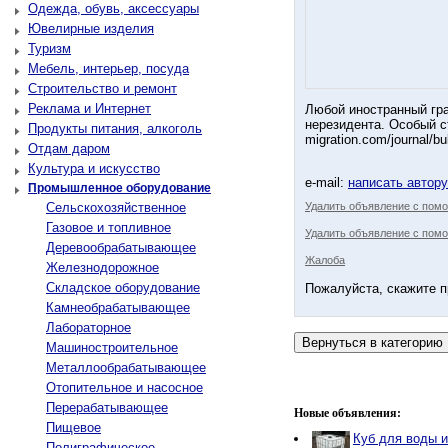
Одежда, обувь, аксессуары
Ювелирные изделия
Туризм
Мебель, интерьер, посуда
Строительство и ремонт
Реклама и Интернет
Любой иностранный гра
нерезидента. Особый ст
Продукты питания, алкоголь
migration.com/journal/buk
Отдам даром
Культура и искусство
e-mail:
написать автор
Промышленное оборудование
Сельскохозяйственное
Удалить объявление с пом
Газовое и топливное
Удалить объявление с помо
Деревообрабатывающее
Жалоба
Железнодорожное
Складское оборудование
Пожалуйста, скажите п
Камнеобрабатывающее
Лабораторное
Машиностроительное
Металлообрабатывающее
Отопительное и насосное
Перерабатывающее
Новые объявления:
Пищевое
Куб для воды 
Полиграфическое