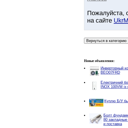
Пожалуйста, 
на сайте
UkrM
Новые объявления:
Инверторный к
BEO07FRD
Електричний б
INOX 100VM із 
Куплю Б/У бы
Болт фундаме
80 закладные
и поставка