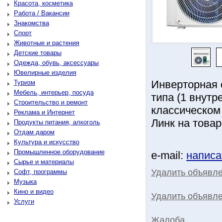
Красота, косметика
Работа / Вакансии
Знакомства
Спорт
Животные и растения
Детские товары
Одежда, обувь, аксессуары
Ювелирные изделия
Инверторная
Туризм
Мебель, интерьер, посуда
типа (1 внутр
Строительство и ремонт
классическом 
Реклама и Интернет
Линк на товар:
Продукты питания, алкоголь
Отдам даром
Культура и искусство
Промышленное оборудование
e-mail:
написа
Сырье и материалы
Удалить объявл
Софт, программы
Музыка
Кино и видео
Удалить объявле
Услуги
Жалоба