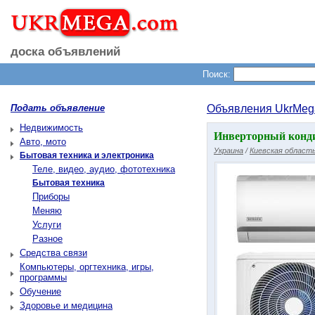
доска объявлений
Поиск:
Подать объявление
Объявления UkrMeg
Недвижимость
Инверторный конд
Авто, мото
Украина
/
Киевская област
Бытовая техника и электроника
Теле, видео, аудио, фототехника
Бытовая техника
Приборы
Меняю
Услуги
Разное
Средства связи
Компьютеры, оргтехника, игры,
программы
Обучение
Здоровье и медицина