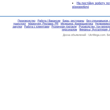
На постійну роботу по
різноробочі
Производство
Работа / Вакансии
Бары, рестораны
Без спецнавыков, 
транспорт
Маркетинг, Реклама, PR
Медицина, фармацевтика
Недвижимо
закупки
Работа с клиентами
Розничная торговля
Руководство, топ-менед
персоналом
Финансы, бухгалтерия, 
Доска объявлений -
UkrMega.com
. Б