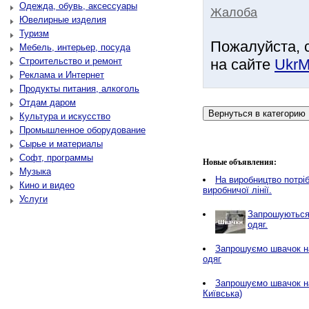
Одежда, обувь, аксессуары
Жалоба
Ювелирные изделия
Туризм
Пожалуйста, 
Мебель, интерьер, посуда
Строительство и ремонт
на сайте
UkrM
Реклама и Интернет
Продукты питания, алкоголь
Отдам даром
Культура и искусство
Промышленное оборудование
Сырье и материалы
Софт, программы
Новые объявления:
Музыка
Нa виробництво потріб
Кино и видео
виробничої лінії.
Услуги
Запрошуються 
одяг.
Запрошуємо швачок на
одяг
Запрошуємо швачок н
Київська)