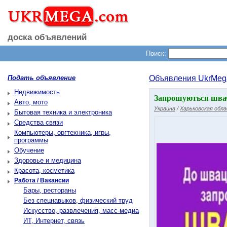
доска объявлений
Поиск:
Подать объявление
Объявления UkrMeg
Недвижимость
Запрошуються швач
Авто, мото
Украина
/
Харьковская обл
Бытовая техника и электроника
Средства связи
Компьютеры, оргтехника, игры,
программы
Обучение
Здоровье и медицина
Красота, косметика
Работа / Вакансии
Бары, рестораны
Без спецнавыков, физический труд
Искусство, развлечения, масс-медиа
ИТ, Интернет, связь