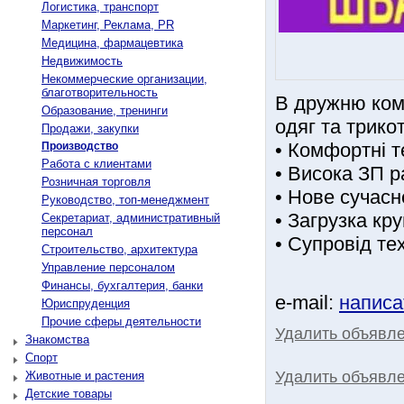
Логистика, транспорт
Маркетинг, Реклама, PR
Медицина, фармацевтика
Недвижимость
Некоммерческие организации,
благотворительность
В дружню ком
Образование, тренинги
одяг та трико
Продажи, закупки
• Комфортні т
Производство
Работа с клиентами
• Висока ЗП р
Розничная торговля
• Нове сучасн
Руководство, топ-менеджмент
• Загрузка кру
Секретариат, административный
персонал
• Супровід те
Строительство, архитектура
Управление персоналом
Финансы, бухгалтерия, банки
e-mail:
написа
Юриспруденция
Прочие сферы деятельности
Удалить объявл
Знакомства
Спорт
Удалить объявле
Животные и растения
Детские товары