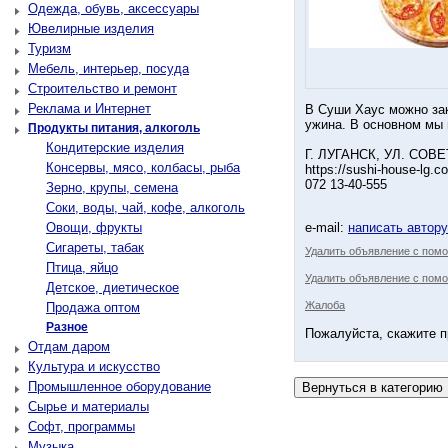
Одежда, обувь, аксессуары
Ювелирные изделия
Туризм
Мебель, интерьер, посуда
Строительство и ремонт
Реклама и Интернет
В Суши Хаус можно зак
ужина. В основном мы 
Продукты питания, алкоголь
Кондитерские изделия
Г. ЛУГАНСК, УЛ. СОВЕ
Консервы, мясо, колбасы, рыба
https://sushi-house-lg.c
072 13-40-555
Зерно, крупы, семена
Соки, воды, чай, кофе, алкоголь
Овощи, фрукты
e-mail:
написать автор
Сигареты, табак
Удалить объявление с пом
Птица, яйцо
Удалить объявление с помо
Детское, диетическое
Жалоба
Продажа оптом
Разное
Пожалуйста, скажите п
Отдам даром
Культура и искусство
Промышленное оборудование
Сырье и материалы
Софт, программы
Музыка