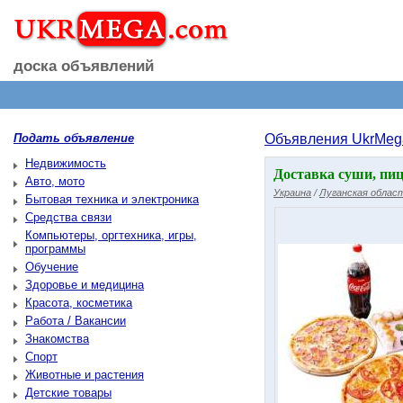
доска объявлений
Подать объявление
Объявления UkrMeg
Недвижимость
Доставка суши, пи
Авто, мото
Украина
/
Луганская облас
Бытовая техника и электроника
Средства связи
Компьютеры, оргтехника, игры,
программы
Обучение
Здоровье и медицина
Красота, косметика
Работа / Вакансии
Знакомства
Спорт
Животные и растения
Детские товары