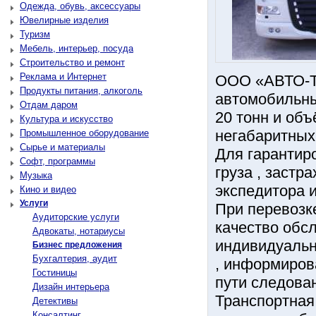
Одежда, обувь, аксессуары
Ювелирные изделия
Туризм
Мебель, интерьер, посуда
Строительство и ремонт
Реклама и Интернет
ООО «АВТО-Т
Продукты питания, алкоголь
автомобильны
Отдам даром
20 тонн и объ
Культура и искусство
негабаритных
Промышленное оборудование
Сырье и материалы
Для гарантир
Софт, программы
груза , застр
Музыка
экспедитора и
Кино и видео
Услуги
При перевозке
Аудиторские услуги
качество обс
Адвокаты, нотариусы
индивидуальн
Бизнес предложения
Бухгалтерия, аудит
, информиров
Гостиницы
пути следова
Дизайн интерьера
Транспортная
Детективы
Консалтинг