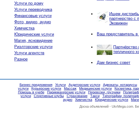
Услуги по дому
Услуги переводчика
Ищем дистрибью
Финансовые услуги
партнерство с 
Фото, видео, аудио
Эковижен
Химчистка
Ваш представитель в
Юридические услуги
Магия, ясновидение
Риэлторские услуги
Партнёрство 
тепличного х
Услуги агентств
Разное
Дам бизнес совет
Бизнес предложения
Услуги
Аудиторские услуги
Адвокаты, нотариусы
услуги
Курьерские услуги
Массаж
Медицинские услуги
Косметика, па
Помощь в учебе
Парикмахерские услуги
Перевозки, грузчики
Полиграф
услуги
Спортивные клубы
Страхование
Такси
Типографии, полиграф
аудио
Химчистка
Юридические услуги
Маги
Доска объявлений -
UkrMega.com
. Б