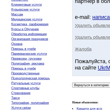
партнер в обл
Клининговые услуги
Курьерские услуги
Массаж
e-mail:
написа
Медицинские услуги
Косметика, парфюмерия
Удалить объявл
Курсы и Обучение
Обработка информации
Удалить объявле
Организация праздников
Охрана
Жалоба
Помощь в учебе
Парикмахерские услуги
Перевозки, грузчики
Пожалуйста, 
Полиграфия, реклама
на сайте
UkrM
Помощь в учебе
Производственные
Психологическая помощь
Ритуальные услуги
Спортивные клубы
Страхование
Такси
Новые объявления:
Типографии, полиграфия
Услуги связи
Кредити для всіх