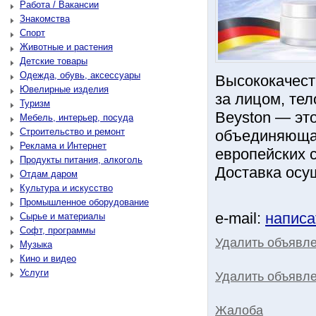
Работа / Вакансии
Знакомства
Спорт
Животные и растения
Детские товары
Одежда, обувь, аксессуары
Высококачест
Ювелирные изделия
за лицом, тел
Туризм
Beyston — эт
Мебель, интерьер, посуда
Строительство и ремонт
объединяющая
Реклама и Интернет
европейских с
Продукты питания, алкоголь
Доставка осу
Отдам даром
Культура и искусство
Промышленное оборудование
e-mail:
написа
Сырье и материалы
Софт, программы
Удалить объявл
Музыка
Кино и видео
Услуги
Удалить объявле
Жалоба