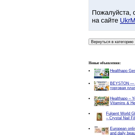
Пожалуйста, 
на сайте
UkrM
Новые объявления:
Healthapo Ge
BEYSTON — 
торговая пл
Healthapo – Y
Vitamins & He
Fulgent World Gl
– Crystal Nail F
European onlin
and daily beau