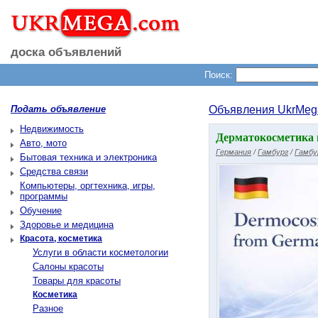
доска объявлений
Поиск:
Подать объявление
Объявления UkrMeg
Недвижимость
Дерматокосметика и
Авто, мото
Германия
/
Гамбург
/
Гамбу
Бытовая техника и электроника
Средства связи
Компьютеры, оргтехника, игры,
программы
Обучение
Здоровье и медицина
Красота, косметика
Услуги в области косметологии
Салоны красоты
Товары для красоты
Косметика
Разное